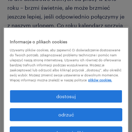
roku – brzmi świetnie, ale może brzmieć
jeszcze lepiej, jeśli odpowiednio połączymy je
z naszym urlopem. Co roku kalendarz sprzyja
tym, którzy wolne planują z wyprzedzeniem.
Informacje o plikach cookies
Dzięki dniom wolnym i długim weekendom
Używamy plików cookies, aby zapewnić Ci doświadczenie dostosowane
można – nie tracąc zbyt dużo ze swojej puli
do Twoich potrzeb, zdiagnozować problemy techniczne i pomóc nam
urlopowej – porządnie wypocząć!
ulepszyć naszą stronę internetową. Używamy ich również do oferowania
bardziej trafnych informacji podczas wyszukiwania. Możesz je
Podpowiadamy, jak to zrobić.
zaakceptować lub odrzucić albo kliknąć przycisk „dostosuj”, aby określić
swój wybór. Możesz zmienić swoje ustawienia w dowolnym momencie.
Więcej informacji można znaleźć w naszej polityce
plików cookies.
Ponad tygodniem nieprzerwanego wolnego
może nas przywitać nowy rok już w styczniu.
dostosuj
Co prawda Święto Trzech Króli wypada w
niedzielę, a więc pracownikom –zgodnie z
odrzuć
przepisami – nie przysługuje za nie
dodatkowy dzień wolny, to i tak jeśli