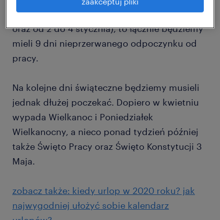
zaakceptuj pliki
weźmiemy cztery dni urlopu (w Sylwestra
oraz od 2 do 4 stycznia), to łącznie będziemy
mieli 9 dni nieprzerwanego odpoczynku od
pracy.
Na kolejne dni świąteczne będziemy musieli
jednak dłużej poczekać. Dopiero w kwietniu
wypada Wielkanoc i Poniedziałek
Wielkanocny, a nieco ponad tydzień później
także Święto Pracy oraz Święto Konstytucji 3
Maja.
zobacz także: kiedy urlop w 2020 roku? jak
najwygodniej ułożyć sobie kalendarz