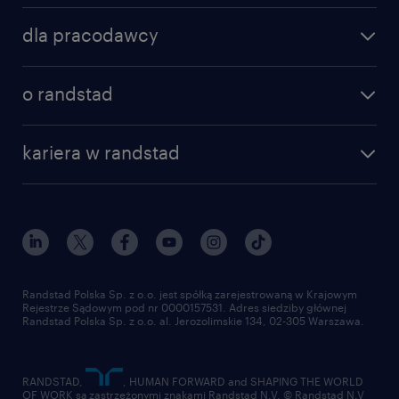
dla pracodawcy
o randstad
kariera w randstad
Randstad Polska Sp. z o.o. jest spółką zarejestrowaną w Krajowym
Rejestrze Sądowym pod nr 0000157531. Adres siedziby głównej
Randstad Polska Sp. z o.o. al. Jerozolimskie 134, 02-305 Warszawa.
RANDSTAD,
, HUMAN FORWARD and SHAPING THE WORLD
OF WORK są zastrzeżonymi znakami Randstad N.V. © Randstad N.V