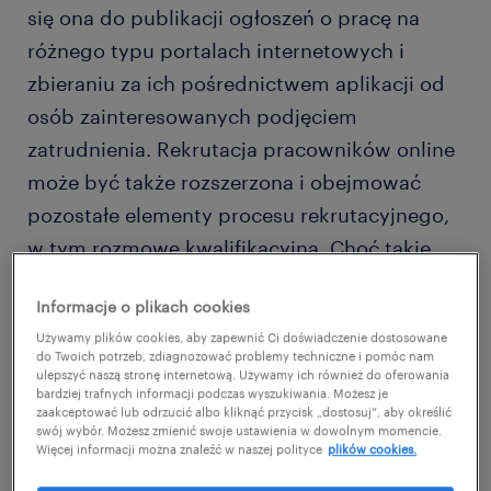
się ona do publikacji ogłoszeń o pracę na
różnego typu portalach internetowych i
zbieraniu za ich pośrednictwem aplikacji od
osób zainteresowanych podjęciem
zatrudnienia. Rekrutacja pracowników online
może być także rozszerzona i obejmować
pozostałe elementy procesu rekrutacyjnego,
w tym rozmowę kwalifikacyjną. Choć takie
rozwiązanie jest wykorzystywane przez
Informacje o plikach cookies
niektóre firmy już od lat, zyskało ono
Używamy plików cookies, aby zapewnić Ci doświadczenie dostosowane
popularność dopiero w związku z epidemią
do Twoich potrzeb, zdiagnozować problemy techniczne i pomóc nam
koronawirusa.
ulepszyć naszą stronę internetową. Używamy ich również do oferowania
bardziej trafnych informacji podczas wyszukiwania. Możesz je
zaakceptować lub odrzucić albo kliknąć przycisk „dostosuj”, aby określić
swój wybór. Możesz zmienić swoje ustawienia w dowolnym momencie.
Jakie korzyści przynosi rekrutacja
Więcej informacji można znaleźć w naszej polityce
plików cookies.
pracowników online?