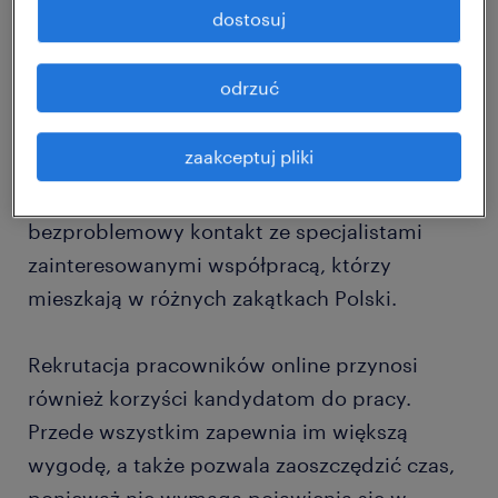
dostosuj
Rekrutacja pracowników online może mieć
wiele zalet. Z perspektywy pracodawców
odrzuć
wiąże się z oszczędnościami finansowymi i
umożliwia dotarcie do większej grupy osób.
zaakceptuj pliki
Realizacja procesu kwalifikacyjnego za
pośrednictwem internetu pozwala też na
bezproblemowy kontakt ze specjalistami
zainteresowanymi współpracą, którzy
mieszkają w różnych zakątkach Polski.
Rekrutacja pracowników online przynosi
również korzyści kandydatom do pracy.
Przede wszystkim zapewnia im większą
wygodę, a także pozwala zaoszczędzić czas,