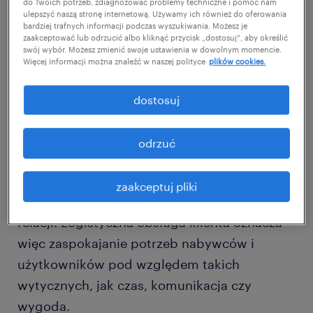
do Twoich potrzeb, zdiagnozować problemy techniczne i pomóc nam
Obsługa klienta to dość złożony proces.
ulepszyć naszą stronę internetową. Używamy ich również do oferowania
bardziej trafnych informacji podczas wyszukiwania. Możesz je
Zachodzi on między dwoma stronami:
zaakceptować lub odrzucić albo kliknąć przycisk „dostosuj”, aby określić
swój wybór. Możesz zmienić swoje ustawienia w dowolnym momencie.
dostawcą i odbiorcą. Pod pojęciem obsługi
Więcej informacji można znaleźć w naszej polityce
plików cookies.
kryje się przekazywanie jakiejś wartości.
Składa się na to wiele różnorodnych
dostosuj
elementów, w tym kwestie związane z
działaniem firmy zarówno przed, w trakcie,
odrzuć
jak i po sprzedaży. Ich celem jest
zagwarantowanie satysfakcji konsumentowi,
zaakceptuj pliki
a także budowanie z nim długotrwałych
relacji. Logistyczna obsługa klienta oznacza
więc zaspokajanie potrzeb nabywców i
użytkowników pod względem takich
wytycznych, jak czas, komunikacja czy
wygoda.