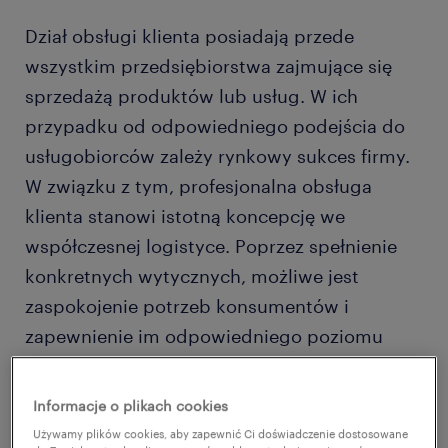
Dział obsługi klienta posiadają przede
wszystkim przedsiębiorstwa zajmujące się
sprzedażą produktów lub usług. W ich
przypadku od odpowiedniego podejścia do
usługobiorców zależy rynkowy sukces firmy.
W związku z tym, profesjonalna obsługa
klienta stanowi istotną koncepcję we
współczesnej logistyce. Poprzez spełnienie
konkretnych wytycznych, możliwe jest
zaspokojenie potrzeb konsumentów i
zapewnienie im odpowiedniego poziomu
satysfakcji.
Informacje o plikach cookies
Czym jest obsługa klienta?
Używamy plików cookies, aby zapewnić Ci doświadczenie dostosowane