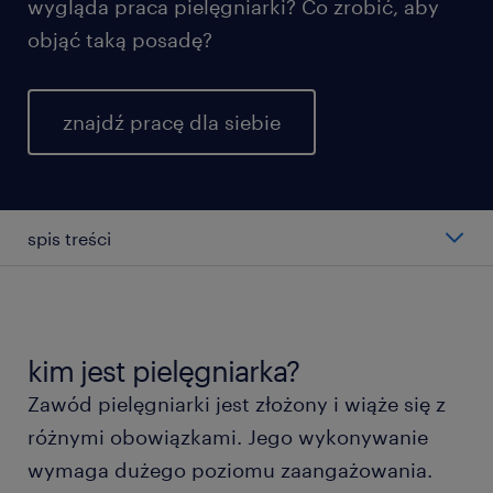
wygląda praca pielęgniarki? Co zrobić, aby
objąć taką posadę?
znajdź pracę dla siebie
spis treści
jak wygląda praca pielęgniarki?
ile zarabia pielęgniarka?
kim jest pielęgniarka?
Zawód pielęgniarki jest złożony i wiąże się z
kto może zostać pielęgniarką?
różnymi obowiązkami. Jego wykonywanie
wymaga dużego poziomu zaangażowania.
jakie są przeciwwskazania do pracy na