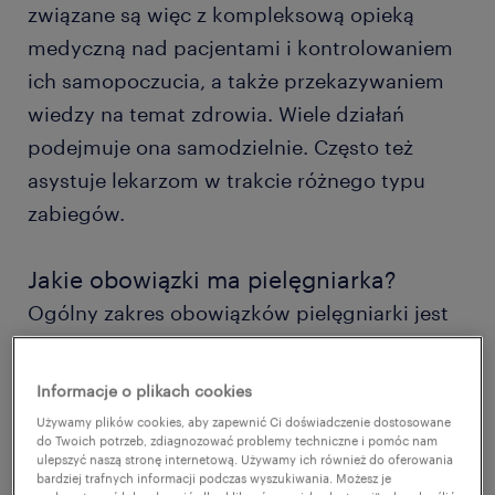
związane są więc z kompleksową opieką
medyczną nad pacjentami i kontrolowaniem
ich samopoczucia, a także przekazywaniem
wiedzy na temat zdrowia. Wiele działań
podejmuje ona samodzielnie. Często też
asystuje lekarzom w trakcie różnego typu
zabiegów.
Jakie obowiązki ma pielęgniarka?
Ogólny zakres obowiązków pielęgniarki jest
szeroki. Wiąże się z wykonywaniem pracy
zarówno fizycznej, jak i umysłowej. Do
Informacje o plikach cookies
głównych zadań zawodowych na tym
Używamy plików cookies, aby zapewnić Ci doświadczenie dostosowane
stanowisku należy m.in.:
do Twoich potrzeb, zdiagnozować problemy techniczne i pomóc nam
ulepszyć naszą stronę internetową. Używamy ich również do oferowania
bardziej trafnych informacji podczas wyszukiwania. Możesz je