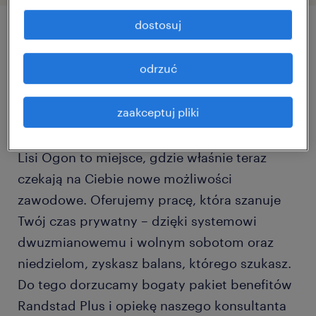
dostosuj
szczegóły oferty
odrzuć
Uprawnienia UDT w kieszeni? Wykorzystaj je
zaakceptuj pliki
w pracy dla Randstad!
Lisi Ogon to miejsce, gdzie właśnie teraz
czekają na Ciebie nowe możliwości
zawodowe. Oferujemy pracę, która szanuje
Twój czas prywatny – dzięki systemowi
dwuzmianowemu i wolnym sobotom oraz
niedzielom, zyskasz balans, którego szukasz.
Do tego dorzucamy bogaty pakiet benefitów
Randstad Plus i opiekę naszego konsultanta