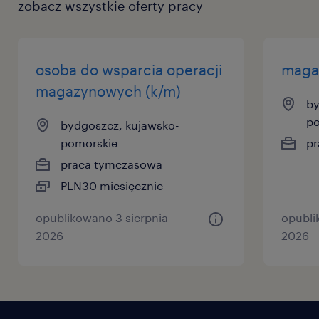
zobacz wszystkie oferty pracy
ta oferta pracy przeznaczona jest dla osób
powyżej 18 roku życia
osoba do wsparcia operacji
magaz
magazynowych (k/m)
#talentcenteroww #talentcenter
by
po
bydgoszcz, kujawsko-
oferujemy
pomorskie
pr
praca tymczasowa
umowę o pracę tymczasową (z płatnymi
PLN30 miesięcznie
składkami ZUS, urlopem i zwolnieniem
lekarskim)
opublikowano 3 sierpnia
opubli
2026
2026
wynagrodzenie podstawowe 5669 zł
brutto /m-c
premia za wyniki i premia frekwencyjna
(400 - 700 zł brutto/m-c)