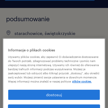
podsumowanie
starachowice, świętokrzyskie
praca tymczasowa
pełen etat
Informacje o plikach cookies
Używamy plików cookies, aby zapewnić Ci doświadczenie dostosowane
do Twoich potrzeb, zdiagnozować problemy techniczne i pomóc nam
ulepszyć naszą stronę internetową. Używamy ich również do oferowania
bardziej trafnych informacji podczas wyszukiwania. Możesz je
specjalizacja
zaakceptować lub odrzucić albo kliknąć przycisk „dostosuj”, aby określić
swój wybór. Możesz zmienić swoje ustawienia w dowolnym momencie.
produkcja
Więcej informacji można znaleźć w naszej polityce
plików cookies.
reference number
dostosuj
47071925