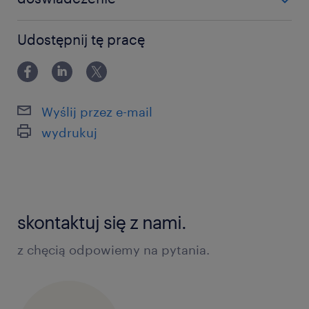
docinanie kabli na wymiar, zakuwanie
0-6 miesięcy
Udostępnij tę pracę
końcówek
precyzyjne składanie drobnych
elementów
Wyślij przez e-mail
wydrukuj
oczekujemy
sumienności i dokładności w
skontaktuj się z nami.
wykonywaniu zadań
z chęcią odpowiemy na pytania.
gotowości do pracy w systemie
zmianowym
chęci do pracy rutynowej