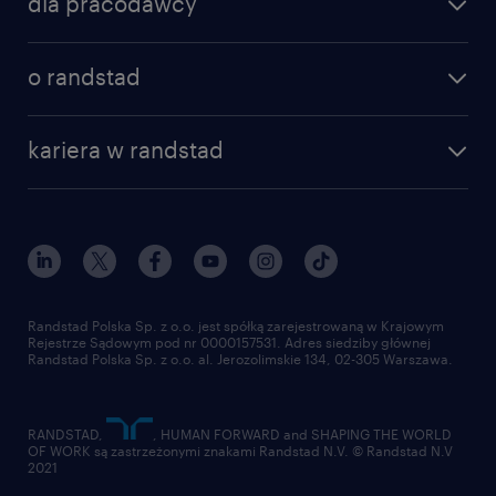
dla pracodawcy
specjalizacje
poznaj nasze usługi
nasze biura
o randstad
dlaczego randstad
złóż CV
nasza historia
centrum wiedzy
praca w amazon
kariera w randstad
Instytut Badawczy Randstad
blog randstad
работа в Польше
dołącz do nas
randstad award
kontakt
nasz świat
dla mediów
pracuj w randstad
dla dostawców
złóż CV
Randstad Polska Sp. z o.o. jest spółką zarejestrowaną w Krajowym
Rejestrze Sądowym pod nr 0000157531. Adres siedziby głównej
Randstad Polska Sp. z o.o. al. Jerozolimskie 134, 02-305 Warszawa.
RANDSTAD,
, HUMAN FORWARD and SHAPING THE WORLD
OF WORK są zastrzeżonymi znakami Randstad N.V. © Randstad N.V
2021