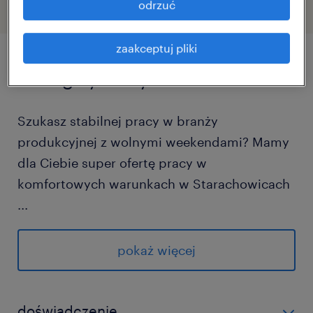
odrzuć
zaakceptuj pliki
szczegóły oferty
Szukasz stabilnej pracy w branży
produkcyjnej z wolnymi weekendami? Mamy
dla Ciebie super ofertę pracy w
komfortowych warunkach w Starachowicach
...
zadania
pokaż więcej
montaż wiązek elektrycznych z
różnokolorowych przewodów
doświadczenie