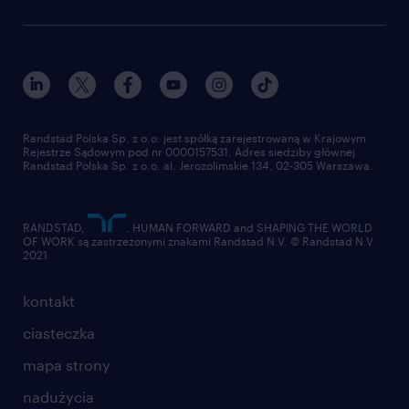
Instytut Badawczy Randstad
blog randstad
работа в Польше
dołącz do nas
randstad award
kontakt
nasz świat
dla mediów
pracuj w randstad
dla dostawców
złóż CV
Randstad Polska Sp. z o.o. jest spółką zarejestrowaną w Krajowym
Rejestrze Sądowym pod nr 0000157531. Adres siedziby głównej
Randstad Polska Sp. z o.o. al. Jerozolimskie 134, 02-305 Warszawa.
RANDSTAD,
, HUMAN FORWARD and SHAPING THE WORLD
OF WORK są zastrzeżonymi znakami Randstad N.V. © Randstad N.V
2021
kontakt
ciasteczka
mapa strony
nadużycia