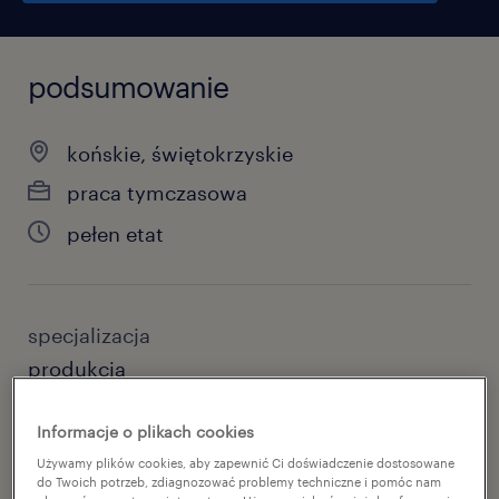
podsumowanie
końskie, świętokrzyskie
praca tymczasowa
pełen etat
specjalizacja
produkcja
reference number
Informacje o plikach cookies
46626476
Używamy plików cookies, aby zapewnić Ci doświadczenie dostosowane
do Twoich potrzeb, zdiagnozować problemy techniczne i pomóc nam