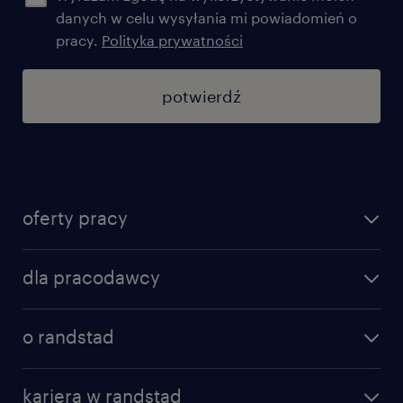
danych w celu wysyłania mi powiadomień o
pracy.
Polityka prywatności
potwierdź
oferty pracy
znajdź pracę
dla pracodawcy
specjalizacje
poznaj nasze usługi
nasze biura
o randstad
dlaczego randstad
złóż CV
nasza historia
centrum wiedzy
praca w amazon
kariera w randstad