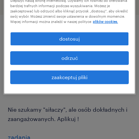
ulepszyć naszą stronę internetową. Używamy ich również do oferowania
bardziej trafnych informacji podczas wyszukiwania. Możesz je
zaakceptować lub odrzucić albo kliknąć przycisk „dostosuj”, aby określić
swój wybór. Możesz zmienić swoje ustawienia w dowolnym momencie.
Więcej informacji można znaleźć w naszej polityce
plików cookies.
szczegóły oferty
dostosuj
Masz oko do detali i lubisz konkretne
odrzuć
zadania? Dołącz do naszego zespołu!
zaakceptuj pliki
Szukamy pracowników do nowoczesnej
produkcji rolet i moskitier.
Nie szukamy "siłaczy", ale osób dokładnych i
zaangażowanych. Aplikuj !
zadania