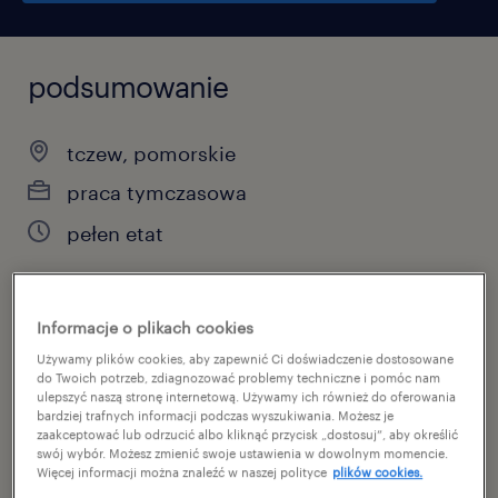
podsumowanie
tczew, pomorskie
praca tymczasowa
pełen etat
Informacje o plikach cookies
specjalizacja
Używamy plików cookies, aby zapewnić Ci doświadczenie dostosowane
produkcja
do Twoich potrzeb, zdiagnozować problemy techniczne i pomóc nam
ulepszyć naszą stronę internetową. Używamy ich również do oferowania
bardziej trafnych informacji podczas wyszukiwania. Możesz je
reference number
zaakceptować lub odrzucić albo kliknąć przycisk „dostosuj”, aby określić
46504416
swój wybór. Możesz zmienić swoje ustawienia w dowolnym momencie.
Więcej informacji można znaleźć w naszej polityce
plików cookies.