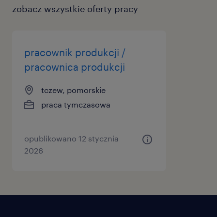
opiekę Konsultanta Randstad podczas
zobacz wszystkie oferty pracy
całego procesu rekrutacji i podczas
zatrudnienia
pracownik produkcji /
lekka praca manualna - montaż drobnych
pracownica produkcji
komponentów elektronicznych w
czystym środowisku
tczew, pomorskie
praca tymczasowa
opublikowano 12 stycznia
Agencja zatrudnienia – nr wpisu 47
2026
ta oferta pracy przeznaczona jest dla osób
powyżej 18 roku życia
#talentcenterpp #talentcenter