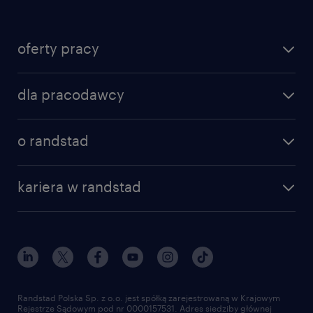
oferty pracy
znajdź pracę
dla pracodawcy
specjalizacje
poznaj nasze usługi
nasze biura
o randstad
dlaczego randstad
złóż CV
nasza historia
centrum wiedzy
praca w amazon
kariera w randstad
Instytut Badawczy Randstad
blog randstad
работа в Польше
dołącz do nas
randstad award
kontakt
nasz świat
dla mediów
pracuj w randstad
dla dostawców
złóż CV
Randstad Polska Sp. z o.o. jest spółką zarejestrowaną w Krajowym
Rejestrze Sądowym pod nr 0000157531. Adres siedziby głównej