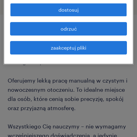
dostosuj
odrzuć
szczegóły oferty
zaakceptuj pliki
Szukasz stabilnego zatrudnienia? Dołącz do
naszego zespołu!
Oferujemy lekką pracę manualną w czystym i
nowoczesnym otoczeniu. To idealne miejsce
dla osób, które cenią sobie precyzję, spokój
oraz przyjazną atmosferę.
Wszystkiego Cię nauczymy – nie wymagamy
wcześniejszego doświadczenia, a jedynie