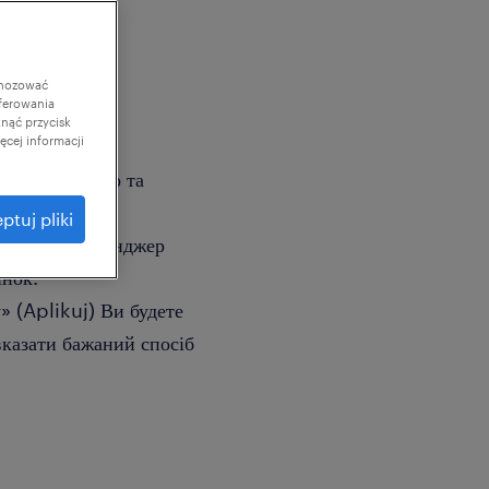
gnozować
ferowania
knąć przycisk
cej informacji
о вас навчимо та
ptuj pliki
: швидкий месенджер
інок.
» (Aplikuj) Ви будете
вказати бажаний спосіб