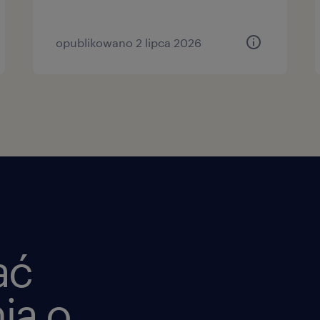
opublikowano 2 lipca 2026
ać
ia o