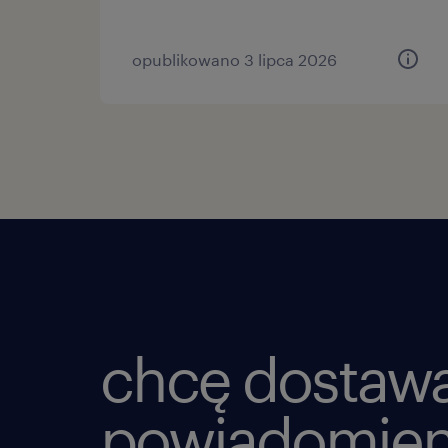
opublikowano 3 lipca 2026
chcę dostaw
powiadomien