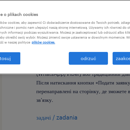
e o plikach cookies
ków cookies, aby zapewnić Ci doświadczenie dostosowane do Twoich potrzeb, zdia
chniczne i pomóc nam ulepszyć naszą stronę internetową. Używamy ich również do o
afnych informacji podczas wyszukiwania. Możesz je zaakceptować lub odrzucić albo kli
 aby określić swój wybór. Możesz zmienić swoje ustawienia w dowolnym momencie. Wię
Шукаємо працівника складу!
źć w naszej polityce
plików cookies.
Немає досвіду? Не хвилюйтеся! Ми всьог
забезпечимо доїзд!
tosuj
odrzuć
zaakce
Оберіть зручний для Вас спосіб зв'язку
(WhatsApp/Viber) або традиційний дзв
Після натискання кнопки «Подати заявку
перенаправлені на сторінку, де зможете 
зв'язку.
задачі / zadania