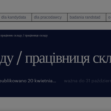
dla kandydata
dla pracodawcy
badania randstad
o
працівник складу / працівниця складу
ду / працівниця ск
opublikowano 20 kwietnia 2026