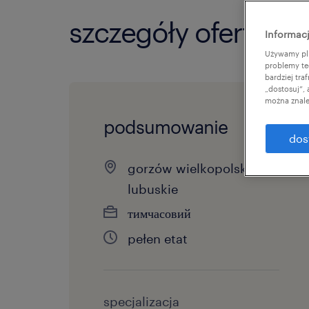
szczegóły oferty
Informacj
Używamy pli
problemy te
bardziej tr
„dostosuj”,
można znale
podsumowanie
dos
gorzów wielkopolski,
lubuskie
тимчасовий
pełen etat
specjalizacja