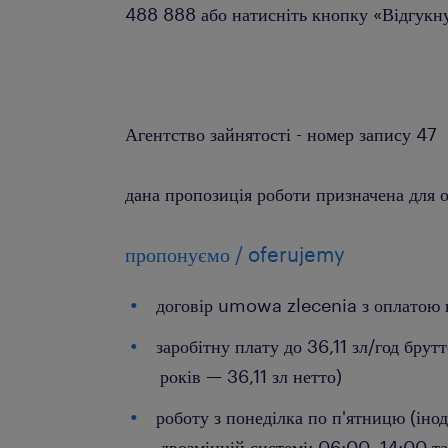
488 888 або натисніть кнопку «Відгукн
Агентство зайнятості - номер запису 47
дана пропозиція роботи призначена для о
пропонуємо / oferujemy
договір umowa zlecenia з оплатою 
заробітну плату до 36,11 зл/год брут
років — 36,11 зл нетто)
роботу з понеділка по п'ятницю (інод
двозмінній системі: 06:00–14:00 т