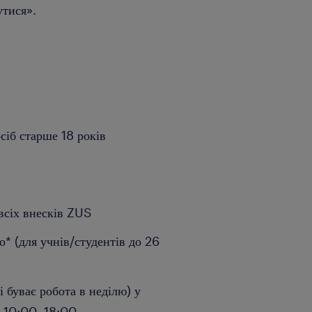
утися».
сіб старше 18 років
всіх внесків ZUS
то* (для учнів/студентів до 26
і буває робота в неділю) у
а 10:00–18:00