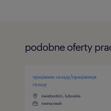
podobne oferty pra
працівник складу/працівниця
складу
świebodzin, lubuskie
тимчасовий