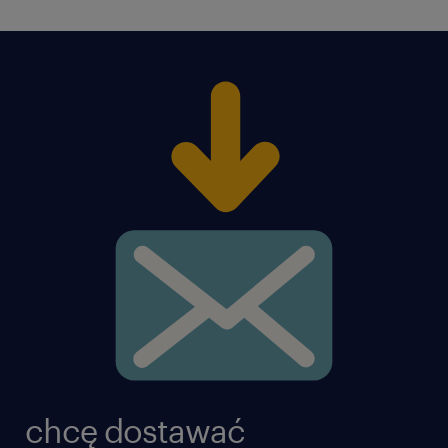
чистим нетто!
близько 6 260 зл на руки за стандартний
місяць (168 год)
до 8 200 зл на руки при максимальному
заробітку з надгодинами (220 год)
Cтандартна пропозиція (старше 26 років):
близько 4 500 зл на руки за стандартний
місяць (168 год)
до 5 900 зл на руки при максимальному
заробітку з надгодинами (220 год)
chcę dostawać