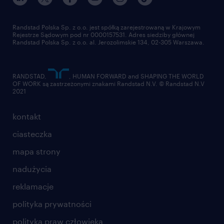
pracuj w randstad
dla dostawców
złóż CV
Randstad Polska Sp. z o.o. jest spółką zarejestrowaną w Krajowym
Rejestrze Sądowym pod nr 0000157531. Adres siedziby głównej
Randstad Polska Sp. z o.o. al. Jerozolimskie 134, 02-305 Warszawa.
Агентство зайнятості - номер запису 47
RANDSTAD,
, HUMAN FORWARD and SHAPING THE WORLD
OF WORK są zastrzeżonymi znakami Randstad N.V. © Randstad N.V
дана пропозиція роботи призначена для осіб
2021
старше 18 років
kontakt
ciasteczka
mapa strony
#talentcenter
nadużycia
reklamacje
polityka prywatności
polityka praw człowieka