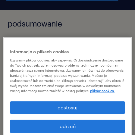
podsumowanie
zielona góra, lubuskie
тимчасовий
Informacje o plikach cookies
Używamy plików cookies, aby zapewnić Ci doświadczenie dostosowane
pełen etat
do Twoich potrzeb, zdiagnozować problemy techniczne i pomóc nam
ulepszyć naszą stronę internetową. Używamy ich również do oferowania
bardziej trafnych informacji podczas wyszukiwania. Możesz je
zaakceptować lub odrzucić albo kliknąć przycisk „dostosuj”, aby określić
swój wybór. Możesz zmienić swoje ustawienia w dowolnym momencie.
specjalizacja
Więcej informacji można znaleźć w naszej polityce
plików cookies.
зберігання / дистрибуція
dostosuj
reference number
46751381
odrzuć