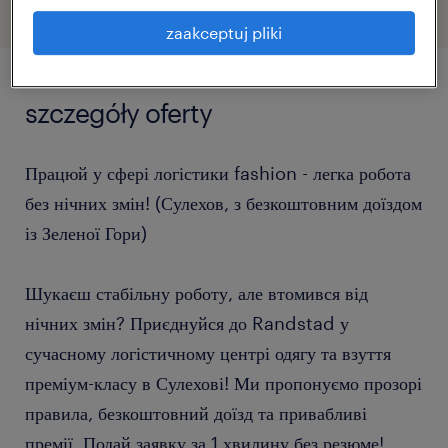
zaakceptuj pliki
szczegóły oferty
Працюй у сфері логістики fashion - легка робота
без нічних змін! (Сулехов, з безкоштовним доїздом
із Зеленої Гори)
Шукаєш стабільну роботу, але втомився від
нічних змін? Приєднуйся до Randstad у
сучасному логістичному центрі одягу та взуття
преміум-класу в Сулехові! Ми пропонуємо прозорі
правила, безкоштовний доїзд та привабливі
премії. Подай заявку за 1 хвилину без резюме!