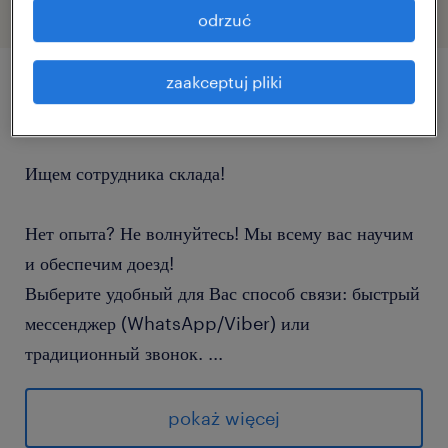
odrzuć
zaakceptuj pliki
szczegóły oferty
Ищем сотрудника склада!
Нет опыта? Не волнуйтесь! Мы всему вас научим
и обеспечим доезд!
Выберите удобный для Вас способ связи: быстрый
мессенджер (WhatsApp/Viber) или
традиционный звонок.
...
После нажатия кнопки «Подать заявку» (Aplikuj)
Вы будете перенаправлены на страницу, где
pokaż więcej
сможете указать предпочтительный способ связи.