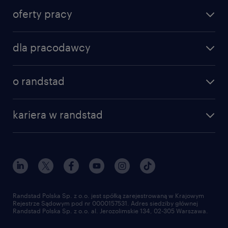
oferty pracy
znajdź pracę
dla pracodawcy
specjalizacje
poznaj nasze usługi
nasze biura
o randstad
dlaczego randstad
złóż CV
nasza historia
centrum wiedzy
praca w amazon
kariera w randstad
Instytut Badawczy Randstad
blog randstad
работа в Польше
dołącz do nas
randstad award
kontakt
nasz świat
dla mediów
pracuj w randstad
dla dostawców
złóż CV
Randstad Polska Sp. z o.o. jest spółką zarejestrowaną w Krajowym
Rejestrze Sądowym pod nr 0000157531. Adres siedziby głównej
Randstad Polska Sp. z o.o. al. Jerozolimskie 134, 02-305 Warszawa.