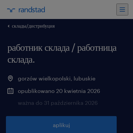
склады/дистрибуция
работник склада / работница
склада.
gorzów wielkopolski
,
lubuskie
opublikowano 20 kwietnia 2026
ważna do 31 października 2026
aplikuj