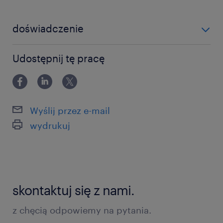
задача / zadania
doświadczenie
0-6 miesięcy
разгрузка посылок
Udostępnij tę pracę
сортировка коробок и перекладывание
товаров на соответствующие паллеты
поддержание порядка и безопасности на
Wyślij przez e-mail
складе
wydrukuj
работа с компьютером и сканером
skontaktuj się z nami.
ожидаем / oczekujemy
z chęcią odpowiemy na pytania.