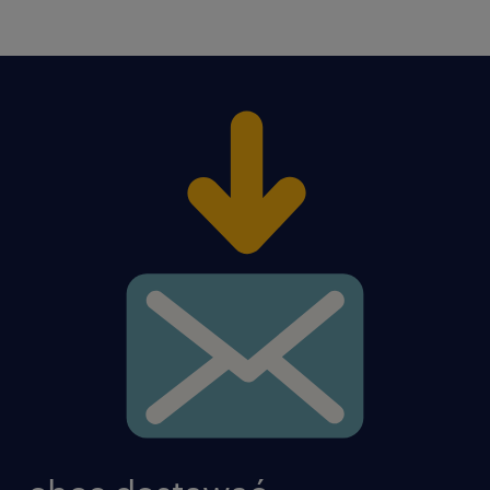
инфолинию: +48 717 488 888 или нажмите
кнопку «Откликнуться»
Агентство занятости - номер записи 47
Данное предложение работы предназначено для
лиц старше 18 лет
предложение / oferujemy