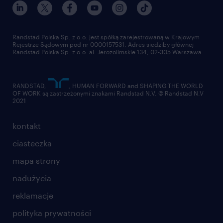
dla mediów
pracuj w randstad
dla dostawców
złóż CV
Randstad Polska Sp. z o.o. jest spółką zarejestrowaną w Krajowym
Rejestrze Sądowym pod nr 0000157531. Adres siedziby głównej
Randstad Polska Sp. z o.o. al. Jerozolimskie 134, 02-305 Warszawa.
RANDSTAD,
, HUMAN FORWARD and SHAPING THE WORLD
OF WORK są zastrzeżonymi znakami Randstad N.V. © Randstad N.V
2021
kontakt
ciasteczka
mapa strony
nadużycia
reklamacje
polityka prywatności