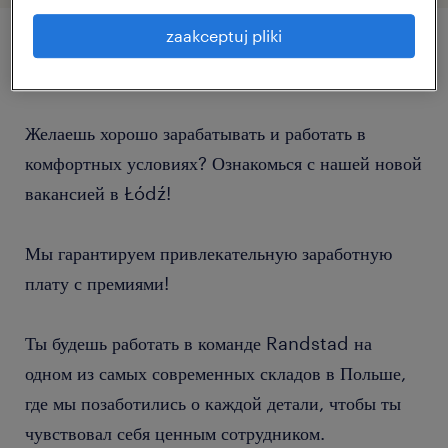
zaakceptuj pliki
szczegóły oferty
Желаешь хорошо зарабатывать и работать в
комфортных условиях? Ознакомься с нашей новой
вакансией в Łódź!
Мы гарантируем привлекательную заработную
плату с премиями!
Ты будешь работать в команде Randstad на
одном из самых современных складов в Польше,
где мы позаботились о каждой детали, чтобы ты
чувствовал себя ценным сотрудником.