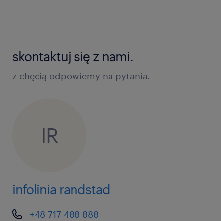
внутреннего распорядка работодателя
высокая вовлеченность в выполнение
возложенных обязанностей
skontaktuj się z nami.
ответственность и честность
z chęcią odpowiemy na pytania.
Количество мест ограничено!
IR
*Сумма базовой почасовой ставки и специальной
премии за посещаемость (frekwencja).
infolinia randstad
+48 717 488 888
Подайте заявку прямо сейчас! Звоните на нашу