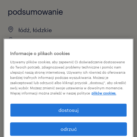
podsumowanie
łódź, łódzkie
временная работа
pełen etat
Informacje o plikach cookies
Używamy plików cookies, aby zapewnić Ci doświadczenie dostosowane
do Twoich potrzeb, zdiagnozować problemy techniczne i pomóc nam
ulepszyć naszą stronę internetową. Używamy ich również do oferowania
bardziej trafnych informacji podczas wyszukiwania. Możesz je
specjalizacja
zaakceptować lub odrzucić albo kliknąć przycisk „dostosuj”, aby określić
склады/дистрибуция
swój wybór. Możesz zmienić swoje ustawienia w dowolnym momencie.
Więcej informacji można znaleźć w naszej polityce
plików cookies.
reference number
dostosuj
47027894
odrzuć