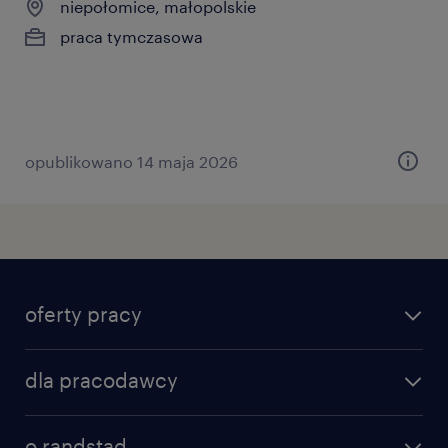
niepołomice, małopolskie
praca tymczasowa
opublikowano 14 maja 2026
oferty pracy
znajdź pracę
dla pracodawcy
specjalizacje
poznaj nasze usługi
nasze biura
o randstad