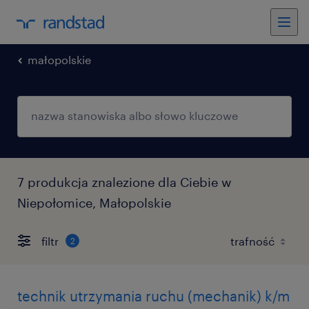
małopolskie
7 produkcja znalezione dla Ciebie w
Niepołomice, Małopolskie
filtr
2
technik utrzymania ruchu (mechanik) k/m