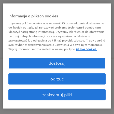
niepołomice, małopolskie
praca stała
Informacje o plikach cookies
Używamy plików cookies, aby zapewnić Ci doświadczenie dostosowane
do Twoich potrzeb, zdiagnozować problemy techniczne i pomóc nam
ulepszyć naszą stronę internetową. Używamy ich również do oferowania
bardziej trafnych informacji podczas wyszukiwania. Możesz je
zaakceptować lub odrzucić albo kliknąć przycisk „dostosuj”, aby określić
swój wybór. Możesz zmienić swoje ustawienia w dowolnym momencie.
opublikowano 12 maja 2026
Więcej informacji można znaleźć w naszej polityce
plików cookies.
dostosuj
pracownik / pracownica produkcji
odrzuć
niepołomice, małopolskie
praca stała
zaakceptuj pliki