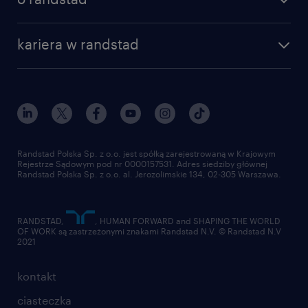
dlaczego randstad
złóż CV
nasza historia
centrum wiedzy
praca w amazon
kariera w randstad
Instytut Badawczy Randstad
blog randstad
работа в Польше
dołącz do nas
randstad award
kontakt
nasz świat
dla mediów
pracuj w randstad
dla dostawców
złóż CV
Randstad Polska Sp. z o.o. jest spółką zarejestrowaną w Krajowym
Rejestrze Sądowym pod nr 0000157531. Adres siedziby głównej
Randstad Polska Sp. z o.o. al. Jerozolimskie 134, 02-305 Warszawa.
RANDSTAD,
, HUMAN FORWARD and SHAPING THE WORLD
OF WORK są zastrzeżonymi znakami Randstad N.V. © Randstad N.V
2021
kontakt
ciasteczka