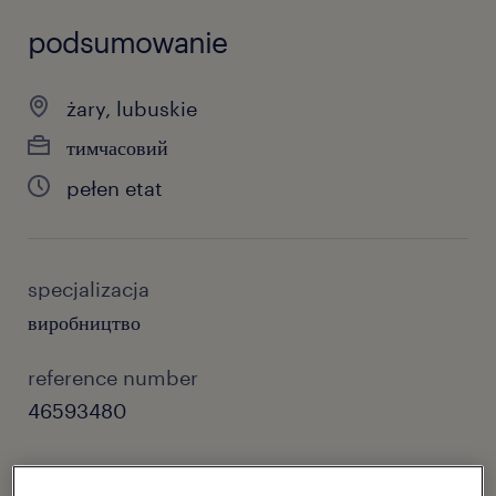
podsumowanie
żary, lubuskie
тимчасовий
pełen etat
specjalizacja
виробництво
reference number
46593480