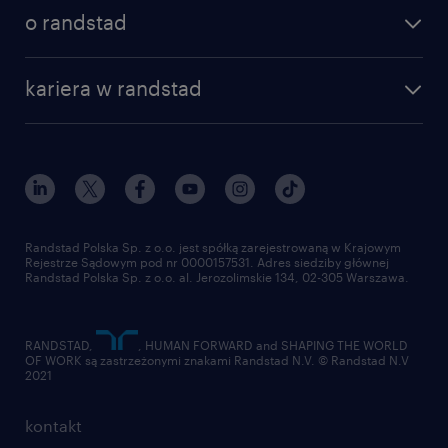
poznaj nasze usługi
nasze biura
o randstad
dlaczego randstad
złóż CV
nasza historia
centrum wiedzy
praca w amazon
kariera w randstad
Instytut Badawczy Randstad
blog randstad
работа в Польше
dołącz do nas
randstad award
kontakt
nasz świat
dla mediów
pracuj w randstad
dla dostawców
złóż CV
Randstad Polska Sp. z o.o. jest spółką zarejestrowaną w Krajowym
Rejestrze Sądowym pod nr 0000157531. Adres siedziby głównej
Randstad Polska Sp. z o.o. al. Jerozolimskie 134, 02-305 Warszawa.
RANDSTAD,
, HUMAN FORWARD and SHAPING THE WORLD
OF WORK są zastrzeżonymi znakami Randstad N.V. © Randstad N.V
2021
kontakt