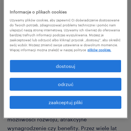
Informacje o plikach cookies
Używamy plików cookies, aby zapewnić Ci doświadczenie dostosowane
do Twoich potrzeb, zdiagnozować problemy techniczne i pomóc nam
ulepszyć naszą stronę internetową. Używamy ich również do oferowania
bardziej trafnych informacji podczas wyszukiwania. Możesz je
zaakceptować lub odrzucić albo kliknąć przycisk „dostosuj”, aby określić
swój wybór. Możesz zmienić swoje ustawienia w dowolnym momencie.
Więcej informacji można znaleźć w naszej polityce
plików cookies.
dostosuj
potrzeby pracowników zmieniają
się
odrzuć
Jeszcze do niedawna mogliśmy mówić o
rynku kandydata. Firmy, chcąc pozyskać i
zaakceptuj pliki
utrzymać pracowników, kładły nacisk na
możliwości rozwoju, atrakcyjne
wynagrodzenie czy benefity. Przez wiele lat