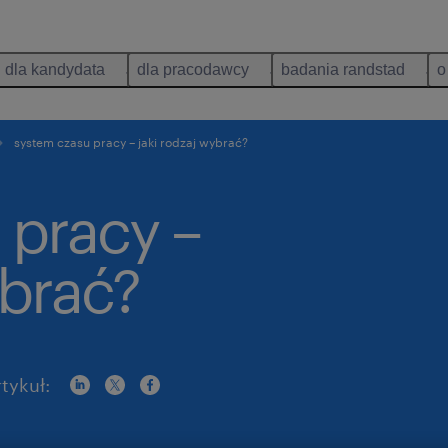
dla kandydata
dla pracodawcy
badania randstad
o
system czasu pracy – jaki rodzaj wybrać?
 pracy –
ybrać?
tykuł: