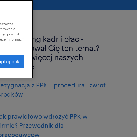
gnozować
ferowania
knąć przycisk
outsourcing kadr i płac -
cej informacji
zainteresował Cię ten temat?
sprawdź więcej naszych
ptuj pliki
artykułów:
rezygnacja z PPK – procedura i zwrot
środków
jak prawidłowo wdrożyć PPK w
firmie? Przewodnik dla
pracodawców