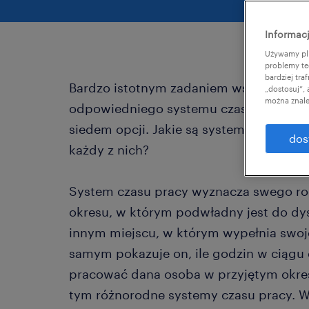
Informacj
Używamy pli
problemy te
bardziej tr
Bardzo istotnym zadaniem wszystkich 
„dostosuj”,
można znale
odpowiedniego systemu czasu pracy. Po
siedem opcji. Jakie są systemy czasu pr
dos
każdy z nich?
System czasu pracy wyznacza swego ro
okresu, w którym podwładny jest do dy
innym miejscu, w którym wypełnia swo
samym pokazuje on, ile godzin w ciągu
pracować dana osoba w przyjętym okresi
tym różnorodne systemy czasu pracy. W