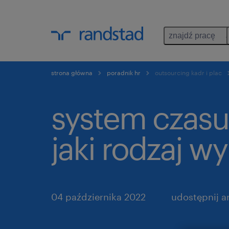
znajdź pracę
strona główna
poradnik hr
outsourcing kadr i plac
system czasu
jaki rodzaj w
04 października 2022
udostępnij ar