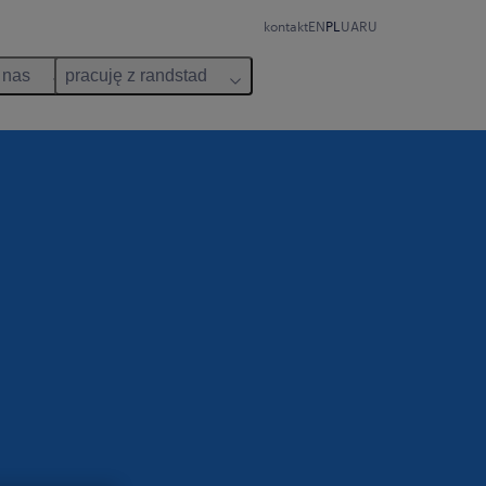
kontakt
EN
PL
UA
RU
 nas
pracuję z randstad