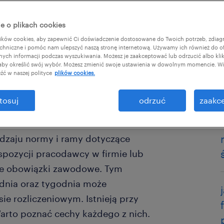
e o plikach cookies
ków cookies, aby zapewnić Ci doświadczenie dostosowane do Twoich potrzeb, zdia
chniczne i pomóc nam ulepszyć naszą stronę internetową. Używamy ich również do o
afnych informacji podczas wyszukiwania. Możesz je zaakceptować lub odrzucić albo kli
pracodawców jest m.in. wybór
 aby określić swój wybór. Możesz zmienić swoje ustawienia w dowolnym momencie. Wię
źć w naszej polityce
plików cookies.
d tym względem istnieje aż
acy i czym charakteryzuje się
tosuj
odrzuć
zaakce
dzaju normy i ramy dotyczące
spozycji pracodawcy w firmie lub
je obowiązki zawodowe. Tym
 dnia oraz tygodnia może
e rozliczeniowym. Istnieją przy
arto poznać cechy każdego z nich.