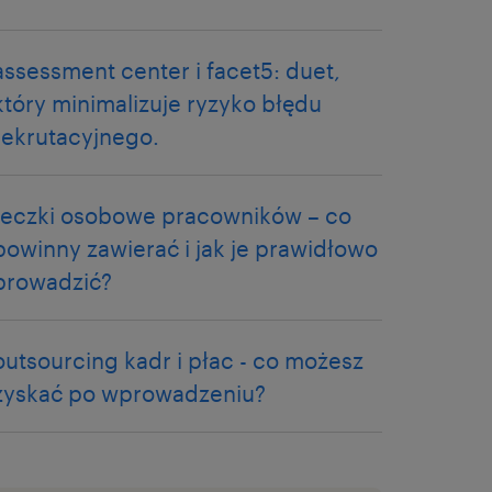
assessment center i facet5: duet,
który minimalizuje ryzyko błędu
rekrutacyjnego.
teczki osobowe pracowników – co
powinny zawierać i jak je prawidłowo
prowadzić?
outsourcing kadr i płac - co możesz
zyskać po wprowadzeniu?