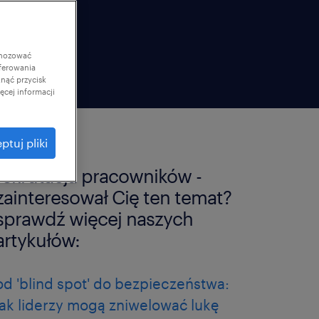
gnozować
ferowania
knąć przycisk
cej informacji
ptuj pliki
rekrutacja pracowników -
zainteresował Cię ten temat?
sprawdź więcej naszych
artykułów:
od 'blind spot' do bezpieczeństwa:
jak liderzy mogą zniwelować lukę