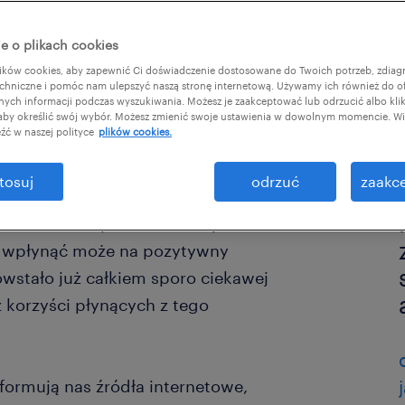
e o plikach cookies
:
ków cookies, aby zapewnić Ci doświadczenie dostosowane do Twoich potrzeb, zdia
chniczne i pomóc nam ulepszyć naszą stronę internetową. Używamy ich również do o
afnych informacji podczas wyszukiwania. Możesz je zaakceptować lub odrzucić albo kli
 aby określić swój wybór. Możesz zmienić swoje ustawienia w dowolnym momencie. Wię
źć w naszej polityce
plików cookies.
tosuj
odrzuć
zaakce
tanowi nadal pole do rozwoju i
V wpłynąć może na pozytywny
owstało już całkiem sporo ciekawej
 z korzyści płynących z tego
nformują nas źródła internetowe,