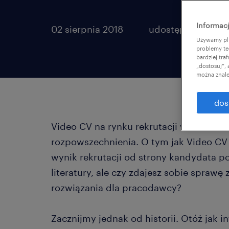
Informacj
02 sierpnia 2018
udostępnij artykuł
Używamy pli
problemy te
bardziej tr
„dostosuj”,
można znale
dos
Video CV na rynku rekrutacji w Polsce s
rozpowszechnienia. O tym jak Video C
wynik rekrutacji od strony kandydata p
literatury, ale czy zdajesz sobie sprawę
rozwiązania dla pracodawcy?
Zacznijmy jednak od historii. Otóż jak i