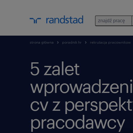
znajdź pracę
strona główna
poradnik hr
rekrutacja pracownikow
5 zalet
wprowadzeni
cv z perspek
pracodawcy