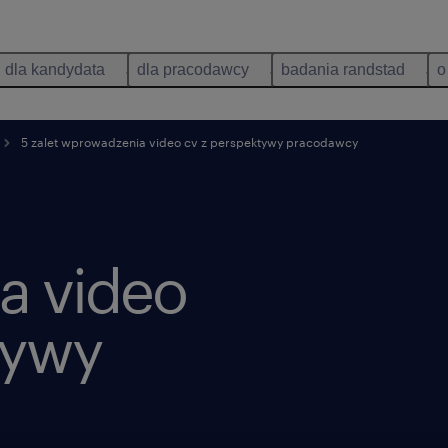
dla kandydata
dla pracodawcy
badania randstad
o
5 zalet wprowadzenia video cv z perspektywy pracodawcy
a video
tywy