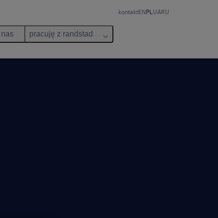
kontakt
EN
PL
UA
RU
 nas
pracuję z randstad