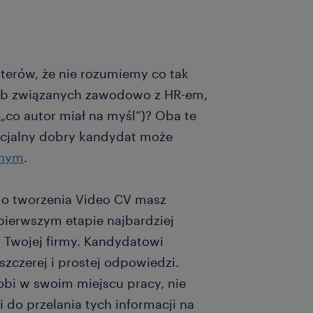
uterów, że nie rozumiemy co tak
sób związanych zawodowo z HR-em,
(„co autor miał na myśl”)? Oba te
cjalny dobry kandydat może
jnym
.
do tworzenia Video CV masz
pierwszym etapie najbardziej
 Twojej firmy. Kandydatowi
szczerej i prostej odpowiedzi.
obi w swoim miejscu pracy, nie
do przelania tych informacji na