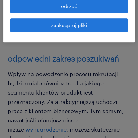
Równie istotne może się okazać pokazanie
odrzuć
udziałów firmy w rynku. Gdy produkt nie jest
powszechnie znany może ułatwić to dotarcie
zaakceptuj pliki
do handlowców spoza obszaru Twojej
działalności.
odpowiedni zakres poszukiwań
Wpływ na powodzenie procesu rekrutacji
będzie miało również to, dla jakiego
segmentu klientów produkt jest
przeznaczony. Za atrakcyjniejszą uchodzi
praca z klientem biznesowym. Tym samym,
nawet jeśli oferujesz nieco
niższe
wynagrodzenie
, możesz skutecznie