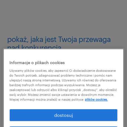
pokaż, jaka jest Twoja przewaga
nad konkurencją
W pracy handlowca ogromną rolę odgrywa
Informacje o plikach cookies
sprzedawany produkt czy usługa. Jeśli
Używamy plików cookies, aby zapewnić Ci doświadczenie dostosowane
do Twoich potrzeb, zdiagnozować problemy techniczne i pomóc nam
zapotrzebowanie jest duże, a dodatkowo
ulepszyć naszą stronę internetową. Używamy ich również do oferowania
bardziej trafnych informacji podczas wyszukiwania. Możesz je
wyróżnia się spośród konkurencji, sprzedaż
zaakceptować lub odrzucić albo kliknąć przycisk „dostosuj”, aby określić
swój wybór. Możesz zmienić swoje ustawienia w dowolnym momencie.
staje się dużo prostsza. Jeśli zatem chcesz
Więcej informacji można znaleźć w naszej polityce
plików cookies.
zwiększyć swoje szanse na
skuteczną
rekrutację
handlowca już podczas kontaktu z
dostosuj
kandydatem przedstaw atuty produktu.