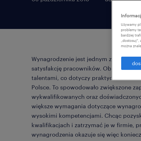
Informacj
Używamy pli
problemy te
bardziej tr
„dostosuj”,
można znale
Wynagrodzenie jest jednym z kluczowy
dos
satysfakcję pracowników. Obserwujemy 
talentami, co dotyczy praktycznie każde
Polsce. To spowodowało zwiększone za
wykwalifikowanych oraz doświadczonych
większe wymagania dotyczące wynagrodz
wysokimi kompetencjami. Chcąc pozys
kwalifikacjach i zatrzymać je w firmie,
wynagrodzenia okazuje się więc koniecz