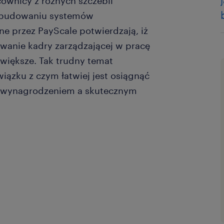
cownicy z różnych szczebli
 w budowaniu systemów
 przez PayScale potwierdzają, iż
owanie kadry zarządzającej w pracę
większe. Tak trudny temat
ązku z czym łatwiej jest osiągnąć
 wynagrodzeniem a skutecznym