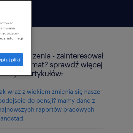
gnozować
ferowania
knąć przycisk
cej informacji
wynagrodzenia - zainteresował
ptuj pliki
Cię ten temat? sprawdź więcej
naszych artykułów:
jak wraz z wiekiem zmienia się nasze
podejście do pensji? mamy dane z
najnowszych raportów płacowych
randstad.