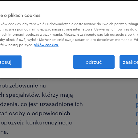
e o plikach cookies
ków cookies, aby zapewnić Ci doświadczenie dostosowane do Twoich potrzeb, zdia
chniczne i pomóc nam ulepszyć naszą stronę internetową. Używamy ich również do o
afnych informacji podczas wyszukiwania. Możesz je zaakceptować lub odrzucić albo kli
 aby określić swój wybór. Możesz zmienić swoje ustawienia w dowolnym momencie. Wię
źć w naszej polityce
plików cookies.
ch czynników mających wpływ na
tosuj
odrzuć
zaakce
również wzrost zainteresowania
j branży i całego rynku pracy w
potrzebowanie na
 specjalistów, którzy mają
enia, co jest uzasadnione ich
kać osoby o odpowiednich
 propozycja konkurencyjnego
na.