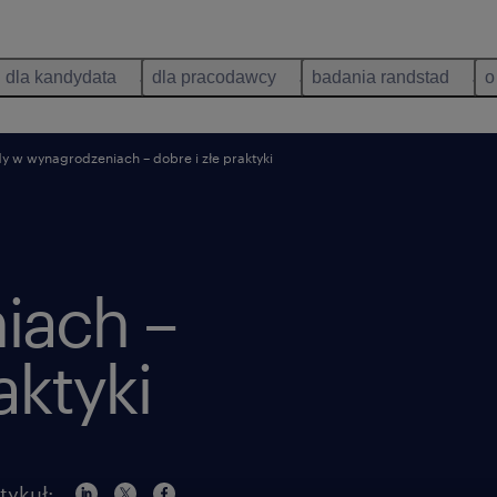
dla kandydata
dla pracodawcy
badania randstad
o
y w wynagrodzeniach – dobre i złe praktyki
iach –
aktyki
tykuł: