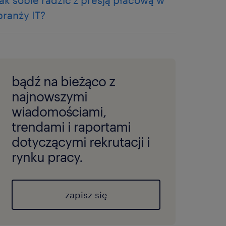
jak sobie radzić z presją płacową w
branży IT?
bądź na bieżąco z
najnowszymi
wiadomościami,
trendami i raportami
dotyczącymi rekrutacji i
rynku pracy.
zapisz się