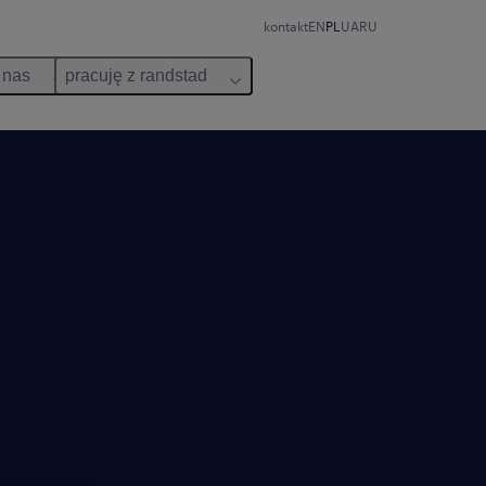
kontakt
EN
PL
UA
RU
 nas
pracuję z randstad