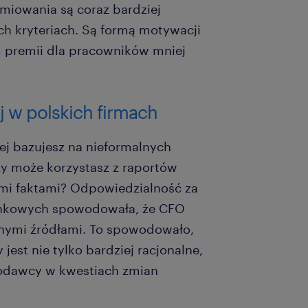
miowania są coraz bardziej
ych kryteriach. Są formą motywacji
m premii dla pracowników mniej
j w polskich firmach
wej bazujesz na nieformalnych
czy może korzystasz z raportów
mi faktami? Odpowiedzialność za
rynkowych spowodowała, że CFO
óżnymi źródłami. To spowodowało,
jest nie tylko bardziej racjonalne,
codawcy w kwestiach zmian