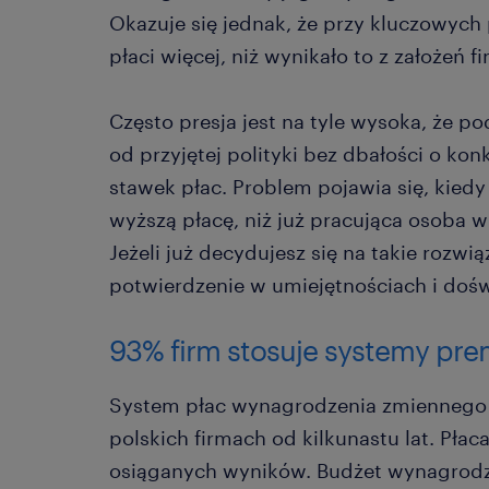
Okazuje się jednak, że przy kluczowych
płaci więcej, niż wynikało to z założeń 
Często presja jest na tyle wysoka, że p
od przyjętej polityki bez dbałości o ko
stawek płac. Problem pojawia się, kied
wyższą płacę, niż już pracująca osoba 
Jeżeli już decydujesz się na takie rozwi
potwierdzenie w umiejętnościach i doś
93% firm stosuje systemy pr
System płac wynagrodzenia zmiennego t
polskich firmach od kilkunastu lat. Płac
osiąganych wyników. Budżet wynagrodz