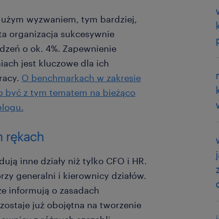
 dużym wyzwaniem, tym bardziej,
ąta organizacja sukcesywnie
dzeń o ok. 4%. Zapewnienie
ch jest kluczowe dla ich
pracy.
O benchmarkach w zakresie
o być z tym tematem na bieżąco
blogu.
h rękach
ją inne działy niż tylko CFO i HR.
rzy generalni i kierownicy działów.
że informują o zasadach
ostaje już obojętna na tworzenie