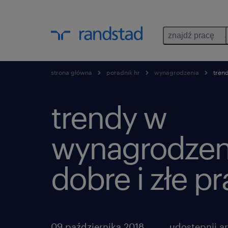
znajdź pracę
strona główna
poradnik hr
wynagrodzenia
trend
trendy w
wynagrodzen
dobre i złe pr
09 października 2018
udostępnij ar