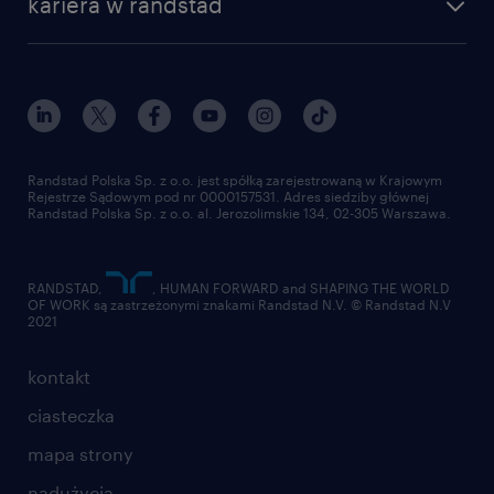
kariera w randstad
Randstad Polska Sp. z o.o. jest spółką zarejestrowaną w Krajowym
Rejestrze Sądowym pod nr 0000157531. Adres siedziby głównej
Randstad Polska Sp. z o.o. al. Jerozolimskie 134, 02-305 Warszawa.
RANDSTAD,
, HUMAN FORWARD and SHAPING THE WORLD
OF WORK są zastrzeżonymi znakami Randstad N.V. © Randstad N.V
2021
kontakt
ciasteczka
mapa strony
nadużycia