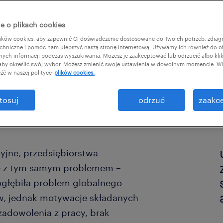
?
e o plikach cookies
ków cookies, aby zapewnić Ci doświadczenie dostosowane do Twoich potrzeb, zdia
chniczne i pomóc nam ulepszyć naszą stronę internetową. Używamy ich również do o
afnych informacji podczas wyszukiwania. Możesz je zaakceptować lub odrzucić albo kli
 aby określić swój wybór. Możesz zmienić swoje ustawienia w dowolnym momencie. Wię
źć w naszej polityce
plików cookies.
tosuj
odrzuć
zaakce
yjne, przedsiębiorstwa
ię z tym samym problemem –
głębiła problem globalnego
, jednak motywacje składanych
zadowolenia z pracy, brak