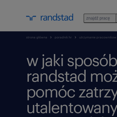
znajdź pracę
strona główna
poradnik hr
utrzymanie pracownikow
w jaki sposób
randstad mo
pomóc zatrz
utalentowan