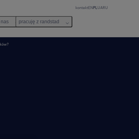
kontakt
EN
PL
UA
RU
 nas
pracuję z randstad
ików?