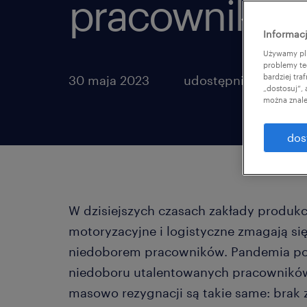
pracowników
Informacj
Używamy pli
problemy te
bardziej tr
30 maja 2023
udostępnij artykuł:
„dostosuj”,
można znale
dos
W dzisiejszych czasach zakłady produkc
motoryzacyjne i logistyczne zmagają s
niedoborem pracowników. Pandemia po
niedoboru utalentowanych pracowników
masowo rezygnacji są takie same: brak 