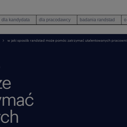
dla kandydata
dla pracodawcy
badania randstad
o
w jaki sposób randstad może pomóc zatrzymać utalentowanych pracown
że
ymać
ych