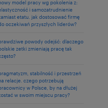
nowy model pracy wg pokolenia z:
elastyczność i samozatrudnienie
zamiast etatu. jak dostosować firmę
do oczekiwań przyszłych liderów?
prawdziwe powody odejść: dlaczego
polskie zetki zmieniają pracę tak
często?
pragmatyzm, stabilność i przestrzeń
na relacje. czego potrzebują
pracownicy w Polsce, by na dłużej
zostać w swoim miejscu pracy?