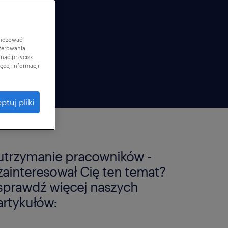
gnozować
ferowania
knąć przycisk
cej informacji
ptuj pliki
utrzymanie pracowników -
zainteresował Cię ten temat?
sprawdź więcej naszych
artykułów: