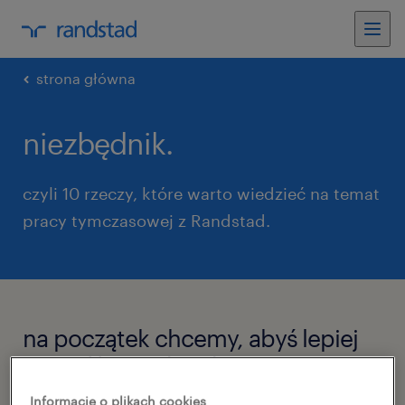
strona główna
niezbędnik.
czyli 10 rzeczy, które warto wiedzieć na temat
pracy tymczasowej z Randstad.
na początek chcemy, abyś lepiej
poznał/a Randstad i pracę
tymczasową:
Informacje o plikach cookies