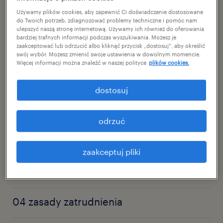
Używamy plików cookies, aby zapewnić Ci doświadczenie dostosowane
01 Twoja agencja zatrudnienia
do Twoich potrzeb, zdiagnozować problemy techniczne i pomóc nam
ulepszyć naszą stronę internetową. Używamy ich również do oferowania
bardziej trafnych informacji podczas wyszukiwania. Możesz je
zaakceptować lub odrzucić albo kliknąć przycisk „dostosuj”, aby określić
07 informacje dodatkowe
swój wybór. Możesz zmienić swoje ustawienia w dowolnym momencie.
Więcej informacji można znaleźć w naszej polityce
plików cookies.
02 podstawowe pojęcia
dostosuj
08 benefity Randstad Plus
odrzuć
03 wynagrodzenie
zaakceptuj pliki
09 dobre praktyki biznesowe
04 zasady zatrudnienia