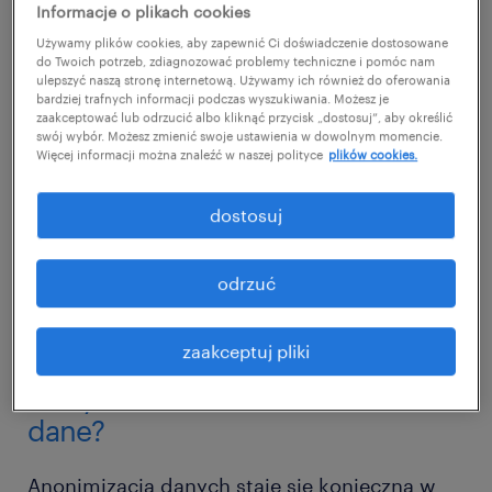
Anonimizacja dokumentów kadrowych i
Informacje o plikach cookies
płacowych to temat, który coraz częściej
Używamy plików cookies, aby zapewnić Ci doświadczenie dostosowane
do Twoich potrzeb, zdiagnozować problemy techniczne i pomóc nam
wraca na agendę działów HR i administracji.
ulepszyć naszą stronę internetową. Używamy ich również do oferowania
Dlaczego? Ponieważ rośnie znaczenie
bardziej trafnych informacji podczas wyszukiwania. Możesz je
zaakceptować lub odrzucić albo kliknąć przycisk „dostosuj”, aby określić
ochrony danych osobowych, a jednocześnie
swój wybór. Możesz zmienić swoje ustawienia w dowolnym momencie.
Więcej informacji można znaleźć w naszej polityce
plików cookies.
wielu pracodawców wciąż nie do końca wie,
kiedy i jak właściwie ten proces
dostosuj
przeprowadzać. Tymczasem błędy w tym
obszarze mogą oznaczać poważne
odrzuć
konsekwencje, w tym wysokie kary
finansowe.
zaakceptuj pliki
kiedy musisz zanonimizować
dane?
Anonimizacja danych staje się konieczna w