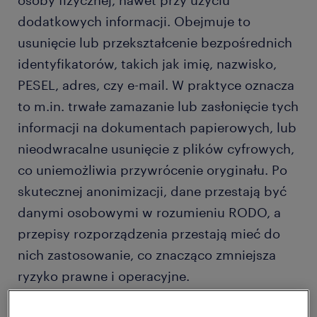
osoby fizycznej, nawet przy użyciu
dodatkowych informacji. Obejmuje to
usunięcie lub przekształcenie bezpośrednich
identyfikatorów, takich jak imię, nazwisko,
PESEL, adres, czy e-mail. W praktyce oznacza
to m.in. trwałe zamazanie lub zasłonięcie tych
informacji na dokumentach papierowych, lub
nieodwracalne usunięcie z plików cyfrowych,
co uniemożliwia przywrócenie oryginału. Po
skutecznej anonimizacji, dane przestają być
danymi osobowymi w rozumieniu RODO, a
przepisy rozporządzenia przestają mieć do
nich zastosowanie, co znacząco zmniejsza
ryzyko prawne i operacyjne.