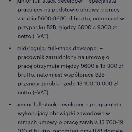
junior full-stack developer – specjalista
nieco inne obowiązki. Jeżeli dany specjalista chce
się dalej rozwijać, a przy tym lubi pracę z ludźmi, ma
pracujący na podstawie umowy o pracę
także szansę objąć posadę lidera zespołu lub
zarabia 5600-8600 zł brutto, natomiast w
managera działu IT. Wówczas pod jego skrzydłami
przypadku B2B między 6000 a 9000 zł
będą pracować i szlifować swoje kompetencje
netto (+VAT),
młodsi stażem i doświadczeniem pracownicy.
mid/regular full-stack developer –
Zobacz też:
Praca w IT: wiele ścieżek rozwoju na
pracownik zatrudniony na umowę o
miarę potrzeb i umiejętności
pracę otrzymuje między 9600 a 15 300 zł
brutto, natomiast współpraca B2B
przynosi zarobki rzędu 13 100-19 000 zł
netto (+VAT),
senior full-stack developer – programista
wykonujący obowiązki zawodowe w
ramach umowy o pracę zarabia 13 700-19
100 zł brutto, natomiast przy B2B dostaje