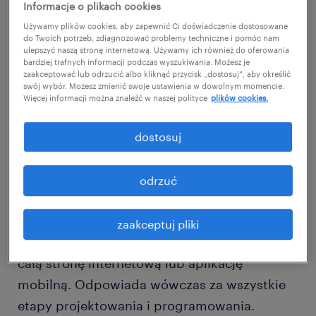
Informacje o plikach cookies
Używamy plików cookies, aby zapewnić Ci doświadczenie dostosowane
Jak można zauważyć, stack łączy w sobie
do Twoich potrzeb, zdiagnozować problemy techniczne i pomóc nam
kwestie związane zarówno z front-endem, jak
ulepszyć naszą stronę internetową. Używamy ich również do oferowania
bardziej trafnych informacji podczas wyszukiwania. Możesz je
i z back-endem. Łatwo z tego wywnioskować,
zaakceptować lub odrzucić albo kliknąć przycisk „dostosuj”, aby określić
swój wybór. Możesz zmienić swoje ustawienia w dowolnym momencie.
że full-stack developer jest specjalistą
Więcej informacji można znaleźć w naszej polityce
plików cookies.
odpowiedzialnym za zagadnienia z obu tych
obszarów. W swojej pracy łączy więc
dostosuj
obowiązki
front-end developera
i back-end
developera. Dodatkowo może pełnić
odrzuć
obowiązki testera oraz administratora
serwera i bazy danych. Dzięki temu, jeśli
zaakceptuj pliki
zaistnieje taka potrzeba, sam może stworzyć
całą stronę internetową lub aplikację
mobilną. Odpowiada wówczas za wszystkie
etapy projektowania i programowania.