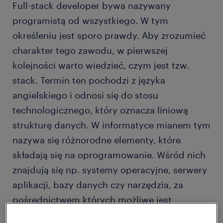
Full-stack developer bywa nazywany
programistą od wszystkiego. W tym
określeniu jest sporo prawdy. Aby zrozumieć
charakter tego zawodu, w pierwszej
kolejności warto wiedzieć, czym jest tzw.
stack. Termin ten pochodzi z języka
angielskiego i odnosi się do stosu
technologicznego, który oznacza liniową
strukturę danych. W informatyce mianem tym
nazywa się różnorodne elementy, które
składają się na oprogramowanie. Wśród nich
znajdują się np. systemy operacyjne, serwery
aplikacji, bazy danych czy narzędzia, za
pośrednictwem których możliwe jest
zarządzanie tzw. środowiskiem.