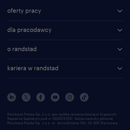
lubi, to co robi, nie powinno być to dla niej
oferty pracy
problemem. Gdy już zdobędzie odpowiednie
umiejętności, praktycznie będzie mogła przebierać
w ofertach pracy.
dla pracodawcy
o randstad
kariera w randstad
Randstad Polska Sp. z o.o. jest spółką zarejestrowaną w Krajowym
Rejestrze Sądowym pod nr 0000157531. Adres siedziby głównej
Randstad Polska Sp. z o.o. al. Jerozolimskie 134, 02-305 Warszawa.