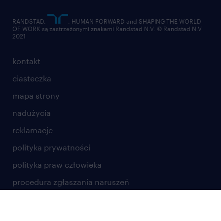
RANDSTAD,
, HUMAN FORWARD and SHAPING THE WORLD
OF WORK są zastrzeżonymi znakami Randstad N.V. © Randstad N.V
2021
kontakt
ciasteczka
mapa strony
nadużycia
reklamacje
polityka prywatności
polityka praw człowieka
procedura zgłaszania naruszeń
zgłaszanie problemów bezpieczeństwa