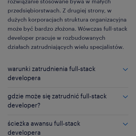
rozwiązanie stosowane bywa w małych
przedsiębiorstwach. Z drugiej strony, w
dużych korporacjach struktura organizacyjna
może być bardzo złożona. Wówczas full-stack
developer pracuje w rozbudowanych
działach zatrudniających wielu specjalistów.
warunki zatrudnienia full-stack
developera
Mobile i web full-stack developerzy często
gdzie może się zatrudnić full-stack
otrzymują od pracodawców propozycję podpisania
developer?
umowy o pracę. Takie rozwiązanie jest wygodne z
perspektywy pracowników, ponieważ zapewnia im
Co do zasady, full-stack developer może znaleźć
m.in. płatny urlop wypoczynkowy, zasiłek
ścieżka awansu full-stack
zatrudnienie w wielu przedsiębiorstwach
chorobowy i inne przywileje wynikające z rodzaju
developera
bezpośrednio związanych z branżą IT, które zajmują