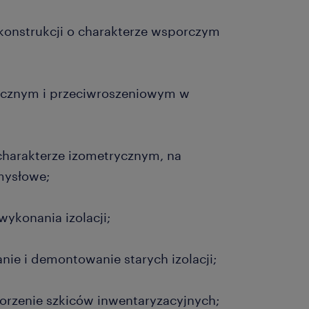
onstrukcji o charakterze wsporczym
icznym i przeciwroszeniowym w
arakterze izometrycznym, na
mysłowe;
konania izolacji;
 i demontowanie starych izolacji;
zenie szkiców inwentaryzacyjnych;