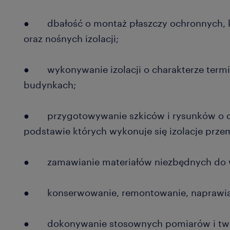
● dbałość o montaż płaszczy ochronnych, k
oraz nośnych izolacji;
● wykonywanie izolacji o charakterze term
budynkach;
● przygotowywanie szkiców i rysunków o ch
podstawie których wykonuje się izolacje prze
● zamawianie materiałów niezbędnych do wy
● konserwowanie, remontowanie, naprawianie
● dokonywanie stosownych pomiarów i twor