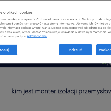
 mieć predyspozycje
e o plikach cookies
 montera izolacji
ków cookies, aby zapewnić Ci doświadczenie dostosowane do Twoich potrzeb, zdia
chniczne i pomóc nam ulepszyć naszą stronę internetową. Używamy ich również do o
afnych informacji podczas wyszukiwania. Możesz je zaakceptować lub odrzucić albo kli
 aby określić swój wybór. Możesz zmienić swoje ustawienia w dowolnym momencie. Wię
źć w naszej polityce
plików cookies.
tosuj
odrzuć
zaakce
kim jest monter izolacji przemysł