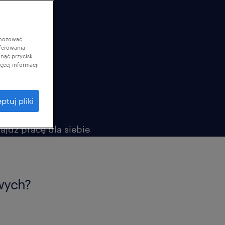
gnozować
ferowania
knąć przycisk
cej informacji
ptuj pliki
owych?