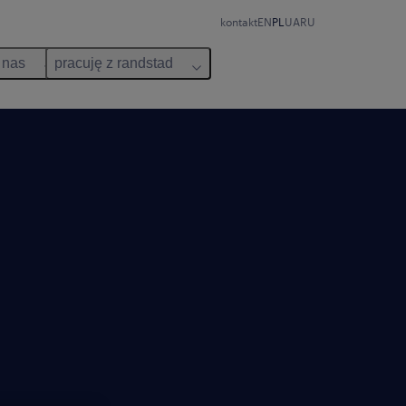
kontakt
EN
PL
UA
RU
 nas
pracuję z randstad