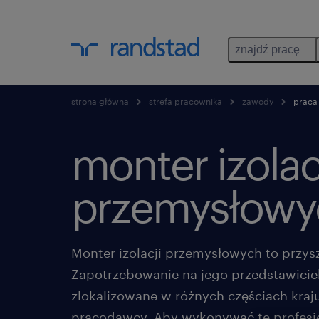
znajdź pracę
strona główna
strefa pracownika
zawody
praca 
monter izolac
przemysłowy
Monter izolacji przemysłowych to przy
Zapotrzebowanie na jego przedstawicieli
zlokalizowane w różnych częściach kraju
pracodawcy. Aby wykonywać tę profesję