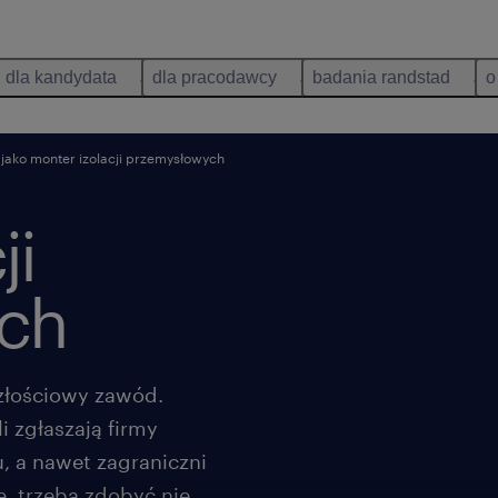
dla kandydata
dla pracodawcy
badania randstad
o
jako monter izolacji przemysłowych
ji
ch
szłościowy zawód.
 zgłaszają firmy
, a nawet zagraniczni
, trzeba zdobyć nie