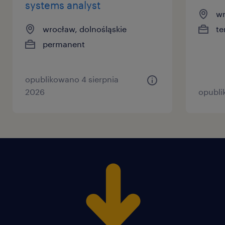
systems analyst
wr
wrocław, dolnośląskie
te
permanent
opublikowano 4 sierpnia
2026
opubli