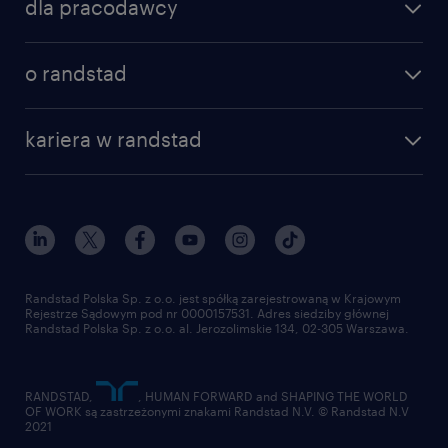
dla pracodawcy
specjalizacje
poznaj nasze usługi
nasze biura
o randstad
dlaczego randstad
złóż CV
nasza historia
centrum wiedzy
praca w amazon
kariera w randstad
Instytut Badawczy Randstad
blog randstad
работа в Польше
dołącz do nas
randstad award
kontakt
nasz świat
dla mediów
pracuj w randstad
dla dostawców
złóż CV
Randstad Polska Sp. z o.o. jest spółką zarejestrowaną w Krajowym
Rejestrze Sądowym pod nr 0000157531. Adres siedziby głównej
Randstad Polska Sp. z o.o. al. Jerozolimskie 134, 02-305 Warszawa.
RANDSTAD,
, HUMAN FORWARD and SHAPING THE WORLD
OF WORK są zastrzeżonymi znakami Randstad N.V. © Randstad N.V
2021