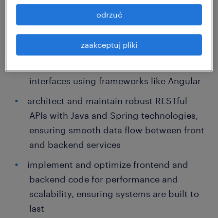
model in major Polish cities await you.
odrzuć
your tasks
zaakceptuj pliki
lead the design and development of user
interfaces using frameworks like Angular
architect and maintain robust RESTful
APIs with Java and Spring technologies,
ensuring smooth data flow between front
and backend services
implement and optimize frontend and
backend code for performance and
scalability, ensuring systems are built to
last