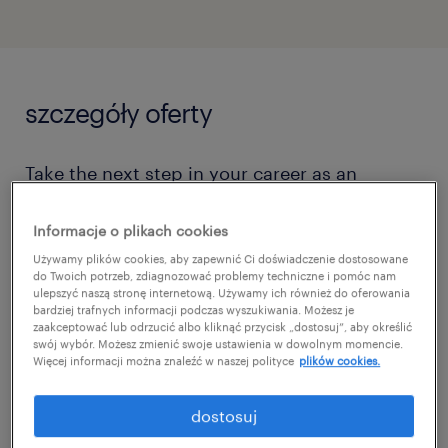
szczegóły oferty
Take the next step in your career as an
experienced Fullstack Developer (Java +
Angular) and build scalable systems within a
Informacje o plikach cookies
modern microservices architecture. In this
Używamy plików cookies, aby zapewnić Ci doświadczenie dostosowane
do Twoich potrzeb, zdiagnozować problemy techniczne i pomóc nam
role, you will drive the development of
ulepszyć naszą stronę internetową. Używamy ich również do oferowania
bardziej trafnych informacji podczas wyszukiwania. Możesz je
advanced backend services and seamless
zaakceptować lub odrzucić albo kliknąć przycisk „dostosuj”, aby określić
swój wybór. Możesz zmienić swoje ustawienia w dowolnym momencie.
UIs, leveraging cloud technologies (AWS) and
Więcej informacji można znaleźć w naszej polityce
plików cookies.
real-time data streaming via Kafka. A stable
project, extensive training and certification
dostosuj
opportunities, and a flexible hybrid work