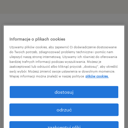
szczegóły oferty
Informacje o plikach cookies
Używamy plików cookies, aby zapewnić Ci doświadczenie dostosowane
Jesteś gotowy/a na nowe wyzwania w
do Twoich potrzeb, zdiagnozować problemy techniczne i pomóc nam
ulepszyć naszą stronę internetową. Używamy ich również do oferowania
środowisku, które łączy stabilną pozycję
bardziej trafnych informacji podczas wyszukiwania. Możesz je
rynkową z dynamicznym rozwojem? W tej roli
zaakceptować lub odrzucić albo kliknąć przycisk „dostosuj”, aby określić
swój wybór. Możesz zmienić swoje ustawienia w dowolnym momencie.
przejmiesz odpowiedzialność za kluczowe
Więcej informacji można znaleźć w naszej polityce
plików cookies.
procesy finansowo-księgowe i zadbasz o
dostosuj
najwyższe standardy operacyjne
Spółek. Oferujemy stabilność i partnerskie
warunki, które pozwolą Ci w pełni
odrzuć
wykorzystać Twój potencjał zarządczy i
ekspercki!
zaakceptuj pliki