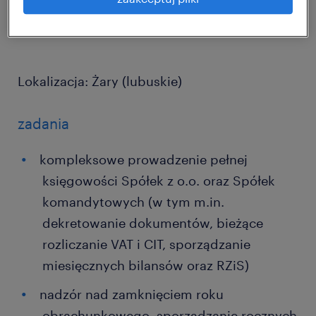
Lokalizacja: Żary (lubuskie)
zadania
kompleksowe prowadzenie pełnej
księgowości Spółek z o.o. oraz Spółek
komandytowych (w tym m.in.
dekretowanie dokumentów, bieżące
rozliczanie VAT i CIT, sporządzanie
miesięcznych bilansów oraz RZiS)
nadzór nad zamknięciem roku
obrachunkowego, sporządzanie rocznych