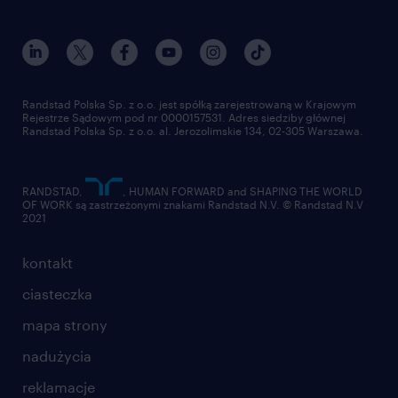
dołącz do nas
randstad award
kontakt
nasz świat
dla mediów
pracuj w randstad
dla dostawców
złóż CV
Randstad Polska Sp. z o.o. jest spółką zarejestrowaną w Krajowym
Rejestrze Sądowym pod nr 0000157531. Adres siedziby głównej
Randstad Polska Sp. z o.o. al. Jerozolimskie 134, 02-305 Warszawa.
RANDSTAD,
, HUMAN FORWARD and SHAPING THE WORLD
OF WORK są zastrzeżonymi znakami Randstad N.V. © Randstad N.V
2021
kontakt
ciasteczka
mapa strony
nadużycia
reklamacje