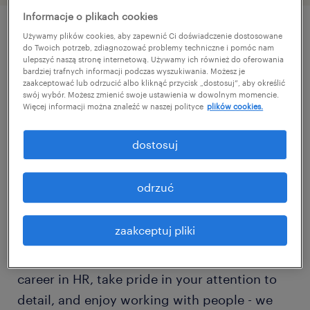
Informacje o plikach cookies
Używamy plików cookies, aby zapewnić Ci doświadczenie dostosowane
szczegóły oferty
do Twoich potrzeb, zdiagnozować problemy techniczne i pomóc nam
ulepszyć naszą stronę internetową. Używamy ich również do oferowania
bardziej trafnych informacji podczas wyszukiwania. Możesz je
zaakceptować lub odrzucić albo kliknąć przycisk „dostosuj”, aby określić
For our client, a leader in the bioeconomy
swój wybór. Możesz zmienić swoje ustawienia w dowolnym momencie.
Więcej informacji można znaleźć w naszej polityce
plików cookies.
industry committed to innovative and
sustainable solutions, we are looking for an
dostosuj
HR Specialist to take on a key role in talent
development. Your main responsibility will be
odrzuć
the comprehensive organization of employee
training programs.
zaakceptuj pliki
If you are looking to further develop your
career in HR, take pride in your attention to
detail, and enjoy working with people - we