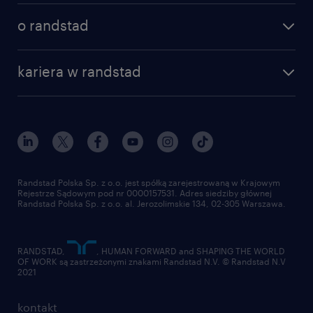
poznaj nasze usługi
nasze biura
o randstad
dlaczego randstad
złóż CV
nasza historia
centrum wiedzy
praca w amazon
kariera w randstad
Instytut Badawczy Randstad
blog randstad
работа в Польше
dołącz do nas
randstad award
kontakt
nasz świat
dla mediów
pracuj w randstad
dla dostawców
złóż CV
Randstad Polska Sp. z o.o. jest spółką zarejestrowaną w Krajowym
Rejestrze Sądowym pod nr 0000157531. Adres siedziby głównej
Randstad Polska Sp. z o.o. al. Jerozolimskie 134, 02-305 Warszawa.
RANDSTAD,
, HUMAN FORWARD and SHAPING THE WORLD
OF WORK są zastrzeżonymi znakami Randstad N.V. © Randstad N.V
2021
kontakt