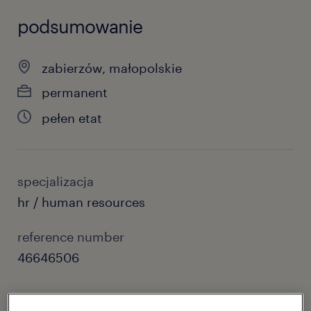
podsumowanie
zabierzów, małopolskie
permanent
pełen etat
specjalizacja
hr / human resources
reference number
46646506