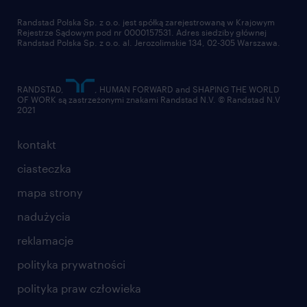
złóż CV
Randstad Polska Sp. z o.o. jest spółką zarejestrowaną w Krajowym
Rejestrze Sądowym pod nr 0000157531. Adres siedziby głównej
Randstad Polska Sp. z o.o. al. Jerozolimskie 134, 02-305 Warszawa.
RANDSTAD,
, HUMAN FORWARD and SHAPING THE WORLD
OF WORK są zastrzeżonymi znakami Randstad N.V. © Randstad N.V
2021
kontakt
ciasteczka
mapa strony
nadużycia
reklamacje
polityka prywatności
polityka praw człowieka