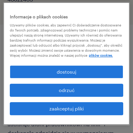
Informacje o plikach cookies
Używamy plików cookies, aby zapewnić Ci doświadczenie dostosowane
do Twoich potrzeb, zdiagnozować problemy techniczne i pomóc nam
ulepszyć naszą stronę internetową. Używamy ich również do oferowania
bardziej trafnych informacji podczas wyszukiwania. Możesz je
szczegóły oferty
zaakceptować lub odrzucić albo kliknąć przycisk „dostosuj”, aby określić
swój wybór. Możesz zmienić swoje ustawienia w dowolnym momencie.
Więcej informacji można znaleźć w naszej polityce
plików cookies.
W imieniu naszego Klienta prowadzimy
rekrutację na stanowisko managerskie w
dostosuj
zakładzie produkcyjnym zlokalizowanym w
północno-wschodniej części województwa
odrzuć
podkarpackiego.
zaakceptuj pliki
Szukamy Kierownika, który "nie boi się
uścisnąć dłoni pracownikowi na linii" i