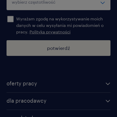
Wyrażam zgodę na wykorzystywanie moich
danych w celu wysyłania mi powiadomień o
pracy.
Polityka prywatności
potwierdź
oferty pracy
znajdź pracę
dla pracodawcy
specjalizacje
poznaj nasze usługi
nasze biura