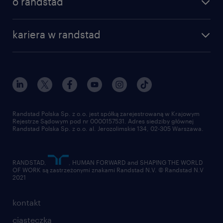
o randstad
dlaczego randstad
złóż CV
nasza historia
centrum wiedzy
praca w amazon
kariera w randstad
Instytut Badawczy Randstad
blog randstad
работа в Польше
dołącz do nas
randstad award
kontakt
nasz świat
dla mediów
pracuj w randstad
dla dostawców
złóż CV
Randstad Polska Sp. z o.o. jest spółką zarejestrowaną w Krajowym
Rejestrze Sądowym pod nr 0000157531. Adres siedziby głównej
Randstad Polska Sp. z o.o. al. Jerozolimskie 134, 02-305 Warszawa.
RANDSTAD,
, HUMAN FORWARD and SHAPING THE WORLD
OF WORK są zastrzeżonymi znakami Randstad N.V. © Randstad N.V
2021
kontakt
ciasteczka