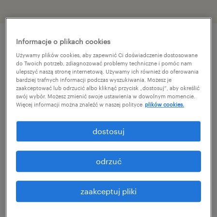
Informacje o plikach cookies
szczegóły oferty
Używamy plików cookies, aby zapewnić Ci doświadczenie dostosowane
do Twoich potrzeb, zdiagnozować problemy techniczne i pomóc nam
ulepszyć naszą stronę internetową. Używamy ich również do oferowania
bardziej trafnych informacji podczas wyszukiwania. Możesz je
Poszukujemy specjalisty, który obejmie
zaakceptować lub odrzucić albo kliknąć przycisk „dostosuj”, aby określić
kluczowe stery w obszarze technicznym i
swój wybór. Możesz zmienić swoje ustawienia w dowolnym momencie.
Więcej informacji można znaleźć w naszej polityce
plików cookies.
administracyjnym na dynamicznym rynku
nieruchomości w rejonie Rumi, Redy i
dostosuj
Wejherowa.
odrzuć
Jeśli zarządzanie technicznym stanem
budynków to Twoja domena, potrafisz
zaakceptuj pliki
koordynować pracę wykonawców, a dbałość
o zadowolenie mieszkańców jest dla Ciebie