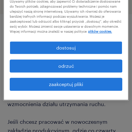
Używamy plików cookies, aby zapewnić Ci doświadczenie dostosowane
do Twoich potrzeb, zdiagnozować problemy techniczne i pomóc nam
ulepszyć naszą stronę internetową. Używamy ich również do oferowania
bardziej trafnych informacji podczas wyszukiwania. Możesz je
zaakceptować lub odrzucić albo kliknąć przycisk „dostosuj”, aby określić
swój wybór. Możesz zmienić swoje ustawienia w dowolnym momencie.
szczegóły oferty
Więcej informacji można znaleźć w naszej polityce
plików cookies.
dostosuj
Dla naszego Klienta międzynarodowej firmy z
branży automotive, który od ponad 30 lat
odrzuć
dostarcza zaawansowane komponenty dla
największych koncernów samochodowych na
zaakceptuj pliki
świecie poszukujemy zmotywowanych i
doświadczonych kandydatów do
wzmocnienia działu utrzymania ruchu.
Jeśli chcesz pracować w nowoczesnym
zakładzie produkcyjnym, gdzie co czwarty