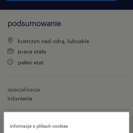
podsumowanie
kostrzyn nad odrą, lubuskie
praca stała
pełen etat
specjalizacja
inżynieria
reference number
47091345
Informacje o plikach cookies