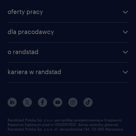
oferty pracy
znajdź pracę
dla pracodawcy
specjalizacje
poznaj nasze usługi
nasze biura
o randstad
dlaczego randstad
złóż CV
nasza historia
centrum wiedzy
praca w amazon
kariera w randstad
Instytut Badawczy Randstad
blog randstad
работа в Польше
dołącz do nas
randstad award
kontakt
nasz świat
dla mediów
pracuj w randstad
dla dostawców
złóż CV
Randstad Polska Sp. z o.o. jest spółką zarejestrowaną w Krajowym
Rejestrze Sądowym pod nr 0000157531. Adres siedziby głównej
Randstad Polska Sp. z o.o. al. Jerozolimskie 134, 02-305 Warszawa.