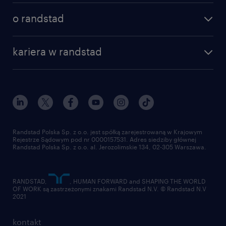
poznaj nasze usługi
nasze biura
o randstad
dlaczego randstad
złóż CV
nasza historia
centrum wiedzy
praca w amazon
kariera w randstad
Instytut Badawczy Randstad
blog randstad
работа в Польше
dołącz do nas
randstad award
kontakt
nasz świat
dla mediów
pracuj w randstad
dla dostawców
złóż CV
Randstad Polska Sp. z o.o. jest spółką zarejestrowaną w Krajowym
Rejestrze Sądowym pod nr 0000157531. Adres siedziby głównej
Randstad Polska Sp. z o.o. al. Jerozolimskie 134, 02-305 Warszawa.
RANDSTAD,
, HUMAN FORWARD and SHAPING THE WORLD
OF WORK są zastrzeżonymi znakami Randstad N.V. © Randstad N.V
2021
kontakt