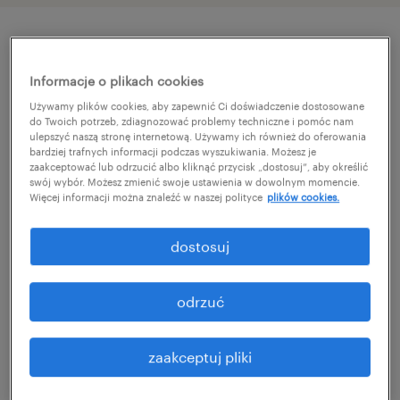
szczegóły oferty
Informacje o plikach cookies
Używamy plików cookies, aby zapewnić Ci doświadczenie dostosowane
Szukasz stabilizacji i jasnych zasad? Jako
do Twoich potrzeb, zdiagnozować problemy techniczne i pomóc nam
ulepszyć naszą stronę internetową. Używamy ich również do oferowania
Randstad pomożemy Ci rozwinąć skrzydła na
bardziej trafnych informacji podczas wyszukiwania. Możesz je
zaakceptować lub odrzucić albo kliknąć przycisk „dostosuj”, aby określić
stanowisku magazynier/ka z UDT. Oferujemy
swój wybór. Możesz zmienić swoje ustawienia w dowolnym momencie.
umowę o pracę tymczasową, pełną opiekę
Więcej informacji można znaleźć w naszej polityce
plików cookies.
naszego konsultanta oraz atrakcyjny system
dostosuj
premiowy. Jeśli masz uprawnienia na wysoki
skład i pozytywne nastawienie – dołącz do
odrzuć
nas i pracuj z liderem rynku!
zaakceptuj pliki
zadania