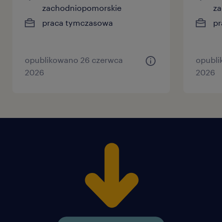
zachodniopomorskie
za
praca tymczasowa
pr
opublikowano 26 czerwca
opubli
2026
2026