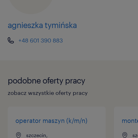
agnieszka tymińska
+48 601 390 883
podobne oferty pracy
zobacz wszystkie oferty pracy
operator maszyn (k/m/n)
monte
szczecin,
sz