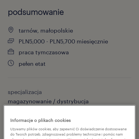
podsumowanie
tarnów, małopolskie
PLN5,000 - PLN5,700 miesięcznie
praca tymczasowa
pełen etat
specjalizacja
magazynowanie / dystrybucja
reference number
Informacje o plikach cookies
47007523
Używamy plików cookies, aby zapewnić Ci doświadczenie dostosowane
do Twoich potrzeb, zdiagnozować problemy techniczne i pomóc nam