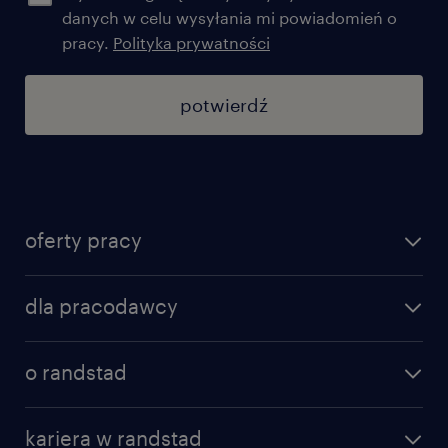
danych w celu wysyłania mi powiadomień o
pracy.
Polityka prywatności
potwierdź
oferty pracy
znajdź pracę
dla pracodawcy
specjalizacje
poznaj nasze usługi
nasze biura
o randstad
dlaczego randstad
złóż CV
nasza historia
centrum wiedzy
praca w amazon
kariera w randstad