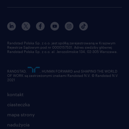
Instytut Badawczy Randstad
blog randstad
работа в Польше
dołącz do nas
randstad award
kontakt
nasz świat
dla mediów
pracuj w randstad
dla dostawców
złóż CV
Randstad Polska Sp. z o.o. jest spółką zarejestrowaną w Krajowym
Rejestrze Sądowym pod nr 0000157531. Adres siedziby głównej
Randstad Polska Sp. z o.o. al. Jerozolimskie 134, 02-305 Warszawa.
RANDSTAD,
, HUMAN FORWARD and SHAPING THE WORLD
OF WORK są zastrzeżonymi znakami Randstad N.V. © Randstad N.V
2021
kontakt
ciasteczka
mapa strony
nadużycia