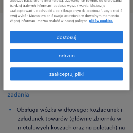
ulepszyć naszą stronę internetową. Używamy ich również do oferowania
bardziej trafnych informacji podczas wyszukiwania. Możesz je
zaakceptować lub odrzucić albo kliknąć przycisk „dostosuj”, aby określić
swój wybór. Możesz zmienić swoje ustawienia w dowolnym momencie.
Więcej informacji można znaleźć w naszej polityce
plików cookies.
szczegóły oferty
dostosuj
Szukasz pracy na dwie zmiany jako
odrzuć
magazynier z UDT?
zaakceptuj pliki
Ta oferta jest dla Ciebie !
zadania
Obsługa wózka widłowego: Rozładunek i
załadunek towarów (głównie zbiorniki w
metalowych koszach oraz na paletach) na