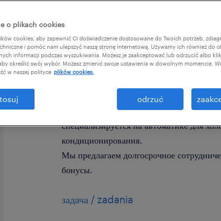
e o plikach cookies
ków cookies, aby zapewnić Ci doświadczenie dostosowane do Twoich potrzeb, zdia
chniczne i pomóc nam ulepszyć naszą stronę internetową. Używamy ich również do o
afnych informacji podczas wyszukiwania. Możesz je zaakceptować lub odrzucić albo kli
 aby określić swój wybór. Możesz zmienić swoje ustawienia w dowolnym momencie. Wię
źć w naszej polityce
plików cookies.
Ищете стабильную работу в городе Gro
tosuj
odrzuć
zaakce
Приглашаем Вас присоединиться к компа
специализируется на автоматике для хол
кондиционирования.
Мы предлагаем долгосрочное сотрудниче
бонусы.
задача / zadania