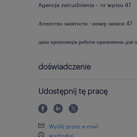
Agencja zatrudnienia – nr wpisu 47
Агентство занятости - номер записи 47
дана пропозиція роботи призначена для о
doświadczenie
0-6 miesięcy
Udostępnij tę pracę
Wyślij przez e-mail
wydrukuj