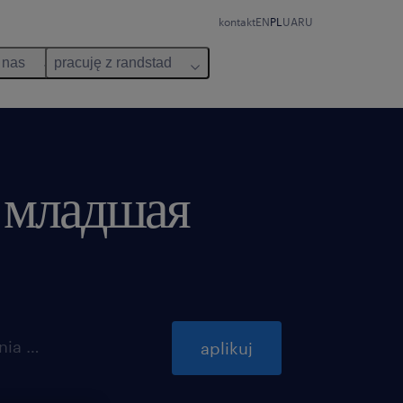
kontakt
EN
PL
UA
RU
 nas
pracuję z randstad
/ младшая
ważna do 30 grudnia 2026
aplikuj