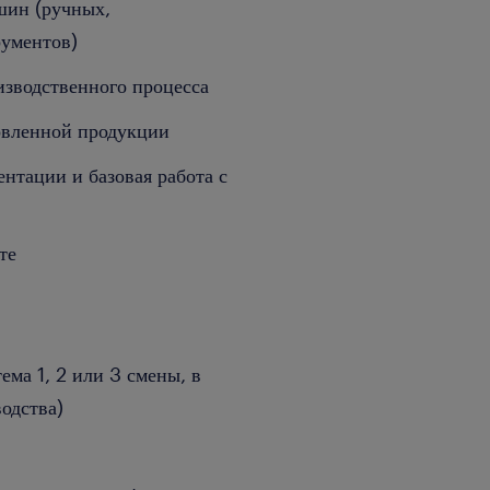
шин (ручных,
рументов)
изводственного процесса
товленной продукции
нтации и базовая работа с
те
ема 1, 2 или 3 смены, в
одства)