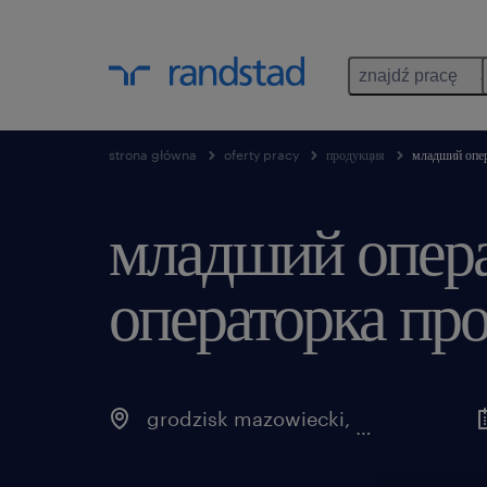
znajdź pracę
strona główna
oferty pracy
продукция
младший опер
младший опера
операторка про
grodzisk mazowiecki
,
mazowieckie