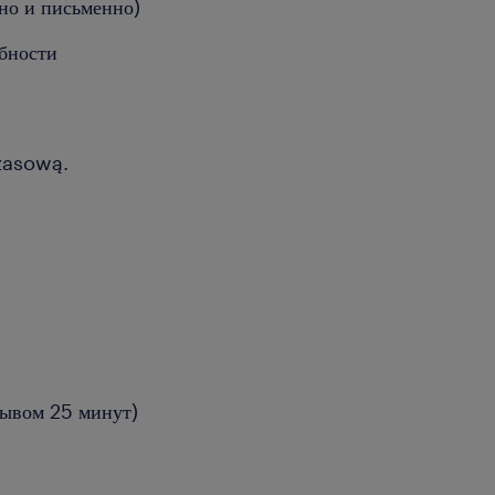
тно и письменно)
обности
zasową.
ерывом 25 минут)