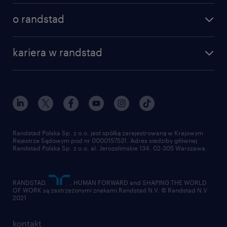
poznaj nasze usługi
nasze biura
o randstad
dlaczego randstad
złóż CV
nasza historia
centrum wiedzy
praca w amazon
kariera w randstad
Instytut Badawczy Randstad
blog randstad
работа в Польше
dołącz do nas
randstad award
kontakt
nasz świat
dla mediów
pracuj w randstad
dla dostawców
złóż CV
Randstad Polska Sp. z o.o. jest spółką zarejestrowaną w Krajowym
Rejestrze Sądowym pod nr 0000157531. Adres siedziby głównej
Randstad Polska Sp. z o.o. al. Jerozolimskie 134, 02-305 Warszawa.
RANDSTAD,
, HUMAN FORWARD and SHAPING THE WORLD
OF WORK są zastrzeżonymi znakami Randstad N.V. © Randstad N.V
2021
kontakt