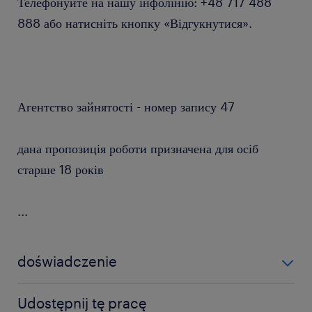
Телефонуйте на нашу інфолінію: +48 717 488
888 або натисніть кнопку «Відгукнутися».
Агентство зайнятості - номер запису 47
дана пропозиція роботи призначена для осіб
старше 18 років
...
doświadczenie
0-6 miesięcy
Udostępnij tę pracę