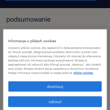
podsumowanie
świebodzice, dolnośląskie
Informacje o plikach cookies
тимчасовий
Używamy plików cookies, aby zapewnić Ci doświadczenie dostosowane
pełen etat
do Twoich potrzeb, zdiagnozować problemy techniczne i pomóc nam
ulepszyć naszą stronę internetową. Używamy ich również do oferowania
bardziej trafnych informacji podczas wyszukiwania. Możesz je
zaakceptować lub odrzucić albo kliknąć przycisk „dostosuj”, aby określić
swój wybór. Możesz zmienić swoje ustawienia w dowolnym momencie.
specjalizacja
Więcej informacji można znaleźć w naszej polityce
plików cookies.
виробництво
dostosuj
reference number
46598423
odrzuć