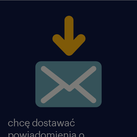
#talentcenter
пропонуємо / oferujemy
Заробітна плата: до 5328 злотих брутто (
базова 4800 злотих брутто+премія)
Премія до 528 злотих брутто (за
відвідуваність і результати роботи в
загальному розмірі 11%.)
Зручний графік: 1-змінна система (робота з
Пн-Пт).
chcę dostawać
Час для себе: всі вихідні завжди вільні.
powiadomienia o