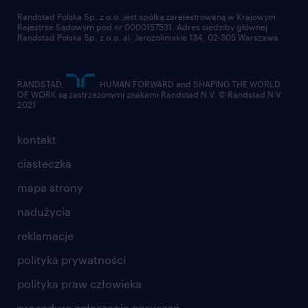
złóż CV
Randstad Polska Sp. z o.o. jest spółką zarejestrowaną w Krajowym
Rejestrze Sądowym pod nr 0000157531. Adres siedziby głównej
Randstad Polska Sp. z o.o. al. Jerozolimskie 134, 02-305 Warszawa.
RANDSTAD,
, HUMAN FORWARD and SHAPING THE WORLD
OF WORK są zastrzeżonymi znakami Randstad N.V. © Randstad N.V
2021
kontakt
ciasteczka
mapa strony
nadużycia
reklamacje
polityka prywatności
polityka praw człowieka
procedura zgłaszania naruszeń