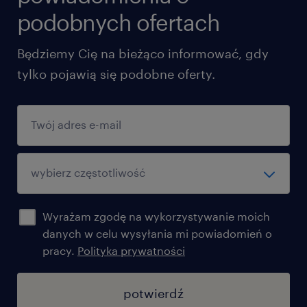
Швидка стабілізація: можливість прямого
podobnych ofertach
працевлаштування на підприємство вже через
3 місяці!
Będziemy Cię na bieżąco informować, gdy
Бенефіти: Пакет Randstad (приватна
tylko pojawią się podobne oferty.
медична допомога, спортивна картка).
Wyrażam zgodę na wykorzystywanie moich
danych w celu wysyłania mi powiadomień o
pracy.
Polityka prywatności
potwierdź