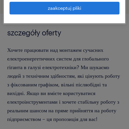
zaakceptuj pliki
szczegóły oferty
Хочете працювати над монтажем сучасних
електроенергетичних систем для глобального
гіганта в галузі електротехніки? Ми шукаємо
людей з технічним здібностям, які цінують роботу
з фіксованим графіком, вільні післяобідні та
вихідні. Якщо ви вмієте користуватися
електроінструментами і хочете стабільну роботу з
реальним шансом на пряме прийняття на роботу
підприємством – ця пропозиція для вас!