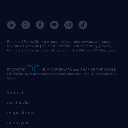
Instytut Badawczy Randstad
blog randstad
работа в Польше
dołącz do nas
randstad award
kontakt
nasz świat
dla mediów
pracuj w randstad
dla dostawców
złóż CV
Randstad Polska Sp. z o.o. jest spółką zarejestrowaną w Krajowym
Rejestrze Sądowym pod nr 0000157531. Adres siedziby głównej
Randstad Polska Sp. z o.o. al. Jerozolimskie 134, 02-305 Warszawa.
RANDSTAD,
, HUMAN FORWARD and SHAPING THE WORLD
OF WORK są zastrzeżonymi znakami Randstad N.V. © Randstad N.V
2021
kontakt
ciasteczka
mapa strony
nadużycia