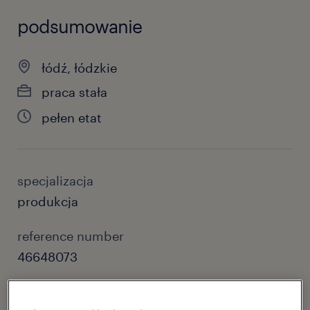
podsumowanie
łódź, łódzkie
praca stała
pełen etat
specjalizacja
produkcja
reference number
46648073