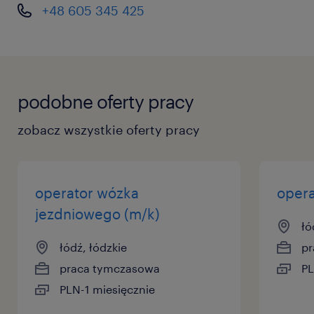
+48 605 345 425
podobne oferty pracy
zobacz wszystkie oferty pracy
operator wózka
opera
jezdniowego (m/k)
łó
łódź, łódzkie
pr
praca tymczasowa
PL
PLN-1 miesięcznie