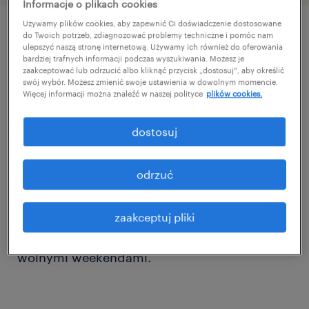
Informacje o plikach cookies
Używamy plików cookies, aby zapewnić Ci doświadczenie dostosowane
do Twoich potrzeb, zdiagnozować problemy techniczne i pomóc nam
szczegóły oferty
ulepszyć naszą stronę internetową. Używamy ich również do oferowania
bardziej trafnych informacji podczas wyszukiwania. Możesz je
zaakceptować lub odrzucić albo kliknąć przycisk „dostosuj”, aby określić
swój wybór. Możesz zmienić swoje ustawienia w dowolnym momencie.
Firma produkcyjna w Łodzi zatrudni
Więcej informacji można znaleźć w naszej polityce
plików cookies.
Operatora CNC z doświadczeniem w
dostosuj
obsłudze tokarek lub frezarek. Wymagamy
umiejętności czytania rysunku technicznego
oraz obsługi narzędzi pomiarowych.
odrzuć
Oferujemy stabilne zatrudnienie w systemie
3-zmianowym od poniedziałku do piątku
zaakceptuj pliki
(6:00–14:00 | 14:00–22:00 | 22:00–6:00) z
wolnymi weekendami.