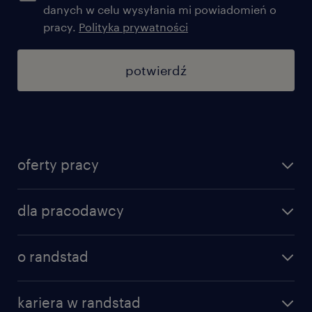
danych w celu wysyłania mi powiadomień o
pracy.
Polityka prywatności
potwierdź
oferty pracy
znajdź pracę
dla pracodawcy
specjalizacje
poznaj nasze usługi
nasze biura
o randstad
dlaczego randstad
złóż CV
nasza historia
centrum wiedzy
praca w amazon
kariera w randstad