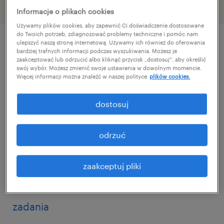
Informacje o plikach cookies
Używamy plików cookies, aby zapewnić Ci doświadczenie dostosowane
do Twoich potrzeb, zdiagnozować problemy techniczne i pomóc nam
ulepszyć naszą stronę internetową. Używamy ich również do oferowania
bardziej trafnych informacji podczas wyszukiwania. Możesz je
szczegóły oferty
zaakceptować lub odrzucić albo kliknąć przycisk „dostosuj”, aby określić
swój wybór. Możesz zmienić swoje ustawienia w dowolnym momencie.
Więcej informacji można znaleźć w naszej polityce
plików cookies.
Firma produkcyjna w Strykowie zatrudni
osoby z doświadczeniem w pracy na
dostosuj
produkcji lub przy obsłudze maszyn
przemysłowych. Oferujemy stabilne
odrzuć
zatrudnienie w oparciu o umowę o pracę.
Jeśli znasz specyfikę pracy na hali i szukasz
zaakceptuj pliki
stałego zatrudnienia – aplikuj!
zadania