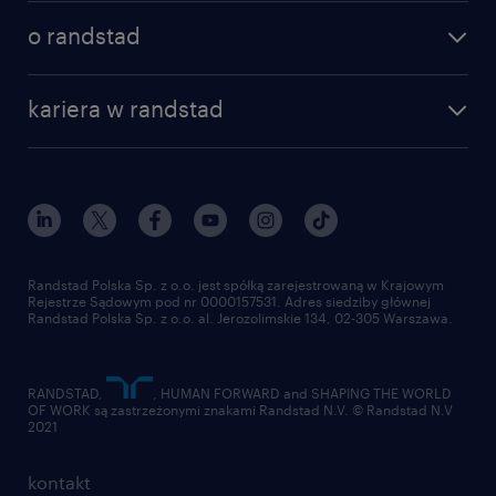
poznaj nasze usługi
nasze biura
o randstad
dlaczego randstad
złóż CV
nasza historia
centrum wiedzy
praca w amazon
kariera w randstad
Instytut Badawczy Randstad
blog randstad
работа в Польше
dołącz do nas
randstad award
kontakt
nasz świat
dla mediów
pracuj w randstad
dla dostawców
złóż CV
Randstad Polska Sp. z o.o. jest spółką zarejestrowaną w Krajowym
Rejestrze Sądowym pod nr 0000157531. Adres siedziby głównej
Randstad Polska Sp. z o.o. al. Jerozolimskie 134, 02-305 Warszawa.
RANDSTAD,
, HUMAN FORWARD and SHAPING THE WORLD
OF WORK są zastrzeżonymi znakami Randstad N.V. © Randstad N.V
2021
kontakt