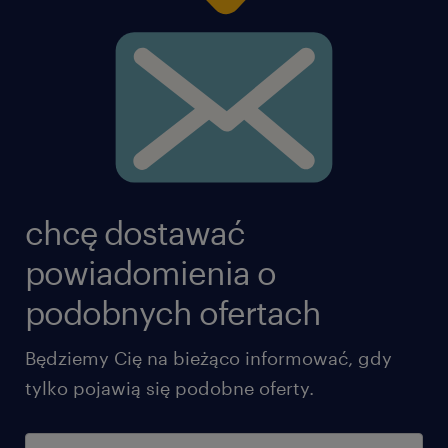
#bshwrocław #talentcenteroww #talentcenter
Agencja zatrudnienia – nr wpisu 47
ta oferta pracy przeznaczona jest dla osób
chcę dostawać
powyżej 18 roku życia
powiadomienia o
oferujemy
podobnych ofertach
Gwarantowaną stawkę podstawową: 34
Będziemy Cię na bieżąco informować, gdy
zł/godz. brutto,
tylko pojawią się podobne oferty.
Wysokie dodatki i premie: możliwość
zarobienia do 1050 zł ekstra co miesiąc,