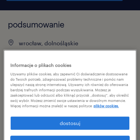
podsumowanie
wrocław, dolnośląskie
PLN6,967 miesięcznie
praca tymczasowa
Informacje o plikach cookies
Używamy plików cookies, aby zapewnić Ci doświadczenie dostosowane
pełen etat
do Twoich potrzeb, zdiagnozować problemy techniczne i pomóc nam
ulepszyć naszą stronę internetową. Używamy ich również do oferowania
bardziej trafnych informacji podczas wyszukiwania. Możesz je
zaakceptować lub odrzucić albo kliknąć przycisk „dostosuj”, aby określić
swój wybór. Możesz zmienić swoje ustawienia w dowolnym momencie.
specjalizacja
Więcej informacji można znaleźć w naszej polityce
plików cookies.
magazynowanie / dystrybucja
dostosuj
reference number
46884252