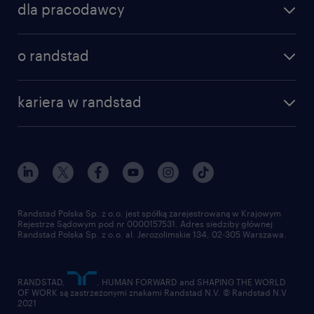
dla pracodawcy
ubezpieczenie na życie,
specjalizacje
poznaj nasze usługi
nasze biura
Dofinansowanie do karty sportowej,
o randstad
dlaczego randstad
złóż CV
Darmowa kawa i herbata na terenie
nasza historia
centrum wiedzy
praca w amazon
zakładu.
kariera w randstad
Instytut Badawczy Randstad
blog randstad
работа в Польше
dołącz do nas
randstad award
kontakt
nasz świat
dla mediów
pracuj w randstad
dla dostawców
złóż CV
Randstad Polska Sp. z o.o. jest spółką zarejestrowaną w Krajowym
Rejestrze Sądowym pod nr 0000157531. Adres siedziby głównej
Randstad Polska Sp. z o.o. al. Jerozolimskie 134, 02-305 Warszawa.
RANDSTAD,
, HUMAN FORWARD and SHAPING THE WORLD
OF WORK są zastrzeżonymi znakami Randstad N.V. © Randstad N.V
2021