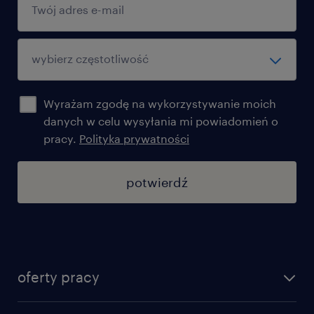
Bonus powitalny 3000 zł brutto
pierwszy miesiąc 1500 zł brutto
drugi miesiąc 1000 zł brutto
Wyrażam zgodę na wykorzystywanie moich
trzeci miesiąc 500 zł brutto
danych w celu wysyłania mi powiadomień o
pracy.
Polityka prywatności
Umowę o pracę tymczasową na pełny etat
z realną perspektywą stabilnego
potwierdź
zatrudnienia,
Karierę pełną benefitów (Pakiet Randstad
& Klienta):
Karta Lunch Pass na dofinansowanie
oferty pracy
posiłków,
znajdź pracę
Prywatna opieka medyczna i