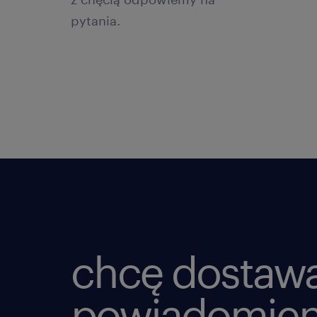
pytania.
chcę dostaw
powiadomien