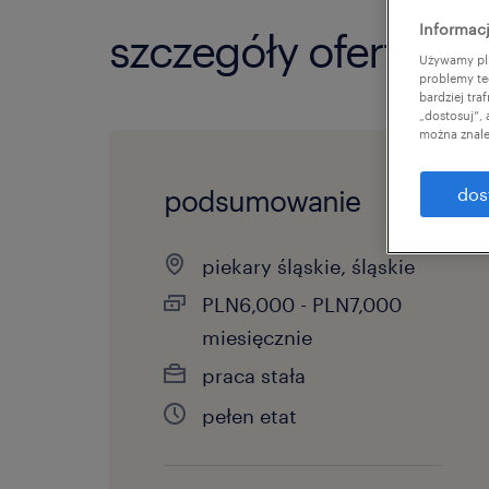
Informacj
szczegóły oferty
Używamy pli
problemy te
bardziej tr
„dostosuj”,
można znale
podsumowanie
dos
piekary śląskie, śląskie
PLN6,000 - PLN7,000
miesięcznie
praca stała
pełen etat