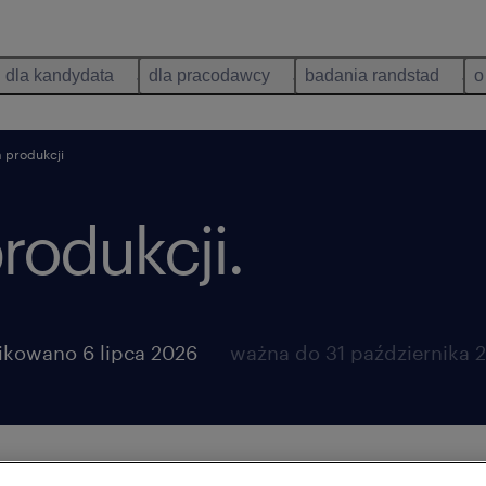
dla kandydata
dla pracodawcy
badania randstad
o
 produkcji
rodukcji.
ikowano 6 lipca 2026
ważna do 31 października 