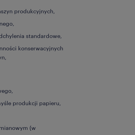
aszyn produkcyjnych,
jnego,
odchylenia standardowe,
ności konserwacyjnych
yn,
wego,
yśle produkcji papieru,
 zmianowym (w