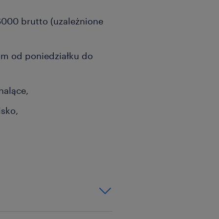
00 brutto (uzależnione
m od poniedziałku do
nalące,
isko,
,