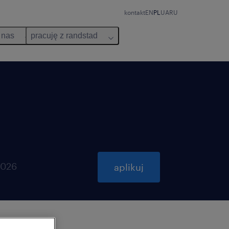
kontakt
EN
PL
UA
RU
 nas
pracuję z randstad
2026
aplikuj