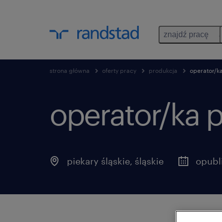
znajdź pracę
strona główna
oferty pracy
produkcja
operator/ka
operator/ka p
piekary śląskie
,
śląskie
opubl