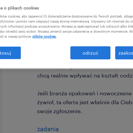
e o plikach cookies
ków cookies, aby zapewnić Ci doświadczenie dostosowane do Twoich potrzeb, zdia
chniczne i pomóc nam ulepszyć naszą stronę internetową. Używamy ich również do o
afnych informacji podczas wyszukiwania. Możesz je zaakceptować lub odrzucić albo kli
 aby określić swój wybór. Możesz zmienić swoje ustawienia w dowolnym momencie. Wię
źć w naszej polityce
plików cookies.
Szukasz nowego startu w firmie, któr
historię sukcesu? Twoje doświadczen
tosuj
odrzuć
zaakce
Dla naszego nowego, dynamicznie ro
produkcyjnego w Piekarach Śląskich
chcą realnie wpływać na kształt codz
Jeśli branża opakowań i nowoczesne 
żywioł, ta oferta jest właśnie dla Cieb
swoje zgłoszenie.
zadania