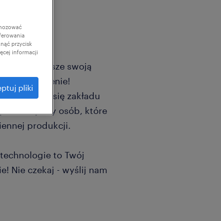
gnozować
ferowania
knąć przycisk
cej informacji
a dopiero pisze swoją
ie ma znaczenie!
ptuj pliki
zwijającego się zakładu
 poszukujemy osób, które
iennej produkcji.
technologie to Twój
ie! Nie czekaj - wyślij nam