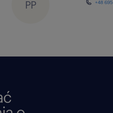
PP
+48 695
ać
ia o