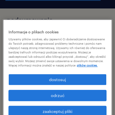
podsumowanie
Informacje o plikach cookies
białystok, podlaskie
Używamy plików cookies, aby zapewnić Ci doświadczenie dostosowane
praca stała
do Twoich potrzeb, zdiagnozować problemy techniczne i pomóc nam
ulepszyć naszą stronę internetową. Używamy ich również do oferowania
bardziej trafnych informacji podczas wyszukiwania. Możesz je
pełen etat
zaakceptować lub odrzucić albo kliknąć przycisk „dostosuj”, aby określić
swój wybór. Możesz zmienić swoje ustawienia w dowolnym momencie.
Więcej informacji można znaleźć w naszej polityce
plików cookies.
specjalizacja
dostosuj
budownictwo / architektura
odrzuć
reference number
46788511
zaakceptuj pliki