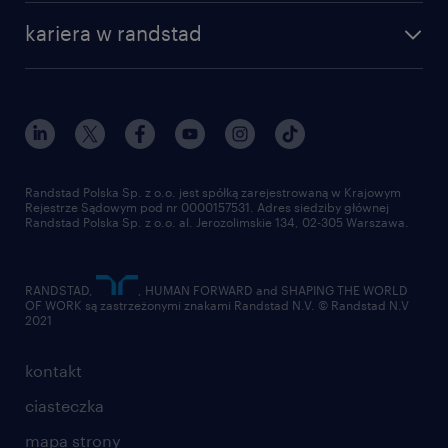
nasza historia
centrum wiedzy
praca w amazon
kariera w randstad
Instytut Badawczy Randstad
blog randstad
работа в Польше
dołącz do nas
randstad award
kontakt
nasz świat
dla mediów
pracuj w randstad
dla dostawców
złóż CV
Randstad Polska Sp. z o.o. jest spółką zarejestrowaną w Krajowym
Rejestrze Sądowym pod nr 0000157531. Adres siedziby głównej
Randstad Polska Sp. z o.o. al. Jerozolimskie 134, 02-305 Warszawa.
RANDSTAD,
, HUMAN FORWARD and SHAPING THE WORLD
OF WORK są zastrzeżonymi znakami Randstad N.V. © Randstad N.V
2021
kontakt
ciasteczka
mapa strony