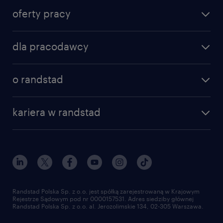
oferty pracy
znajdź pracę
dla pracodawcy
specjalizacje
poznaj nasze usługi
nasze biura
o randstad
dlaczego randstad
złóż CV
nasza historia
centrum wiedzy
praca w amazon
kariera w randstad
Instytut Badawczy Randstad
blog randstad
работа в Польше
dołącz do nas
randstad award
kontakt
nasz świat
dla mediów
pracuj w randstad
dla dostawców
złóż CV
Randstad Polska Sp. z o.o. jest spółką zarejestrowaną w Krajowym
Rejestrze Sądowym pod nr 0000157531. Adres siedziby głównej
Randstad Polska Sp. z o.o. al. Jerozolimskie 134, 02-305 Warszawa.