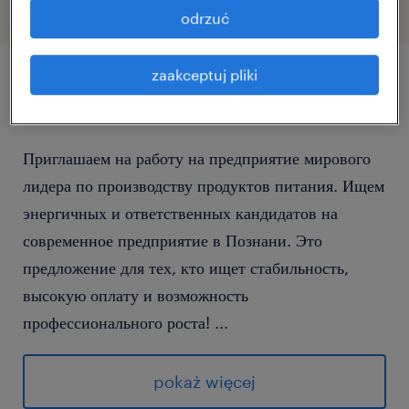
odrzuć
zaakceptuj pliki
szczegóły oferty
Приглашаем на работу на предприятие мирового
лидера по производству продуктов питания. Ищем
энергичных и ответственных кандидатов на
современное предприятие в Познани. Это
предложение для тех, кто ищет стабильность,
высокую оплату и возможность
профессионального роста!
...
Выберите удобный для Вас способ связи: быстрый
мессенджер (WhatsApp/Viber) или
pokaż więcej
традиционный звонок.