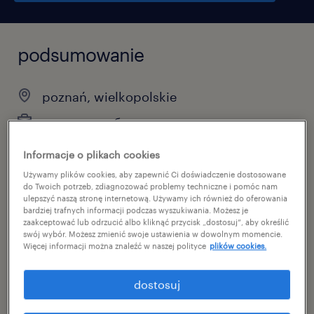
podsumowanie
poznań, wielkopolskie
временная работа
pełen etat
Informacje o plikach cookies
Używamy plików cookies, aby zapewnić Ci doświadczenie dostosowane
do Twoich potrzeb, zdiagnozować problemy techniczne i pomóc nam
ulepszyć naszą stronę internetową. Używamy ich również do oferowania
specjalizacja
bardziej trafnych informacji podczas wyszukiwania. Możesz je
zaakceptować lub odrzucić albo kliknąć przycisk „dostosuj”, aby określić
продукция
swój wybór. Możesz zmienić swoje ustawienia w dowolnym momencie.
Więcej informacji można znaleźć w naszej polityce
plików cookies.
reference number
dostosuj
46619553