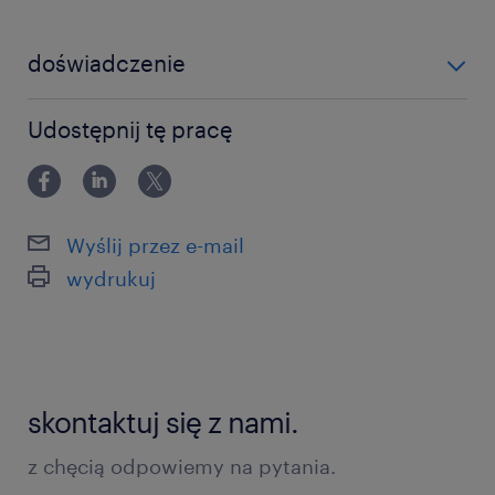
После нажатия кнопки «Подать заявку» (Aplikuj)
doświadczenie
Вы будете перенаправлены на страницу, где
0-6 miesięcy
сможете указать предпочтительный способ связи.
Udostępnij tę pracę
Wyślij przez e-mail
задача / zadania
wydrukuj
обслуживание простых производственных
машин и работа со сканером
укладка, упаковка готовой продукции и её
skontaktuj się z nami.
маркировка
z chęcią odpowiemy na pytania.
заполнение простой производственной