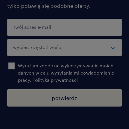
tylko pojawią się podobne oferty.
график: 3 смены по 8 часов или 4-бригадная
система (30 минут оплачиваемого перерыва)
питание: обеды в столовой с
дофинансированием 75% от компании
бенефиты: бесплатный кофе, чай, фрукты и
рабочая одежда
Wyrażam zgodę na wykorzystywanie moich
danych w celu wysyłania mi powiadomień o
pracy.
Polityka prywatności
potwierdź