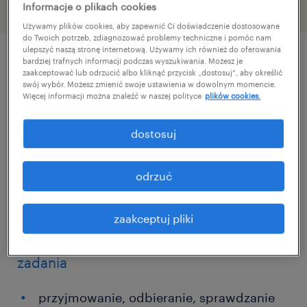
Informacje o plikach cookies
Używamy plików cookies, aby zapewnić Ci doświadczenie dostosowane
do Twoich potrzeb, zdiagnozować problemy techniczne i pomóc nam
ulepszyć naszą stronę internetową. Używamy ich również do oferowania
bardziej trafnych informacji podczas wyszukiwania. Możesz je
szczegóły oferty
zaakceptować lub odrzucić albo kliknąć przycisk „dostosuj”, aby określić
swój wybór. Możesz zmienić swoje ustawienia w dowolnym momencie.
Więcej informacji można znaleźć w naszej polityce
plików cookies.
Szukasz stabilnego zatrudnienia w
dostosuj
dynamicznym zespole? Masz doświadczenie
w pracy na magazynie i zależy Ci na wolnych
odrzuć
weekendach? Dołącz do nas! Oferujemy
atrakcyjne wynagrodzenie i jasne warunki
zaakceptuj pliki
współpracy.
zadania
przyjmowanie, odbieranie, sprawdzanie