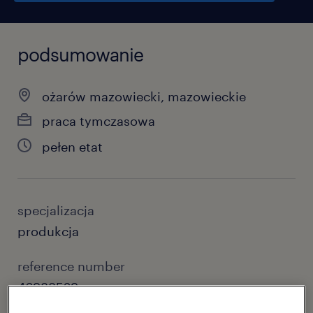
podsumowanie
ożarów mazowiecki, mazowieckie
praca tymczasowa
pełen etat
specjalizacja
produkcja
reference number
46988529