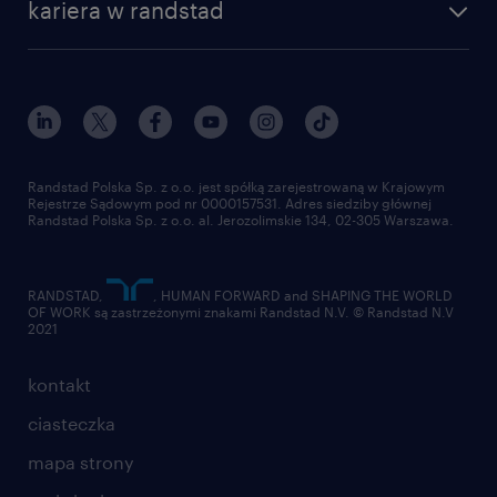
kariera w randstad
Instytut Badawczy Randstad
blog randstad
работа в Польше
dołącz do nas
randstad award
kontakt
nasz świat
dla mediów
pracuj w randstad
dla dostawców
złóż CV
Randstad Polska Sp. z o.o. jest spółką zarejestrowaną w Krajowym
Rejestrze Sądowym pod nr 0000157531. Adres siedziby głównej
Randstad Polska Sp. z o.o. al. Jerozolimskie 134, 02-305 Warszawa.
RANDSTAD,
, HUMAN FORWARD and SHAPING THE WORLD
OF WORK są zastrzeżonymi znakami Randstad N.V. © Randstad N.V
2021
kontakt
ciasteczka
mapa strony