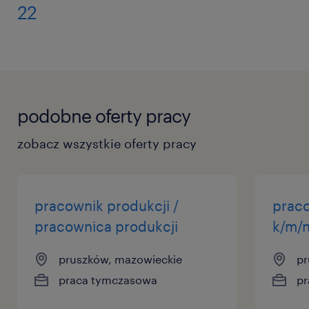
22
podobne oferty pracy
zobacz wszystkie oferty pracy
pracownik produkcji /
prac
pracownica produkcji
k/m/
pruszków, mazowieckie
pr
praca tymczasowa
pr