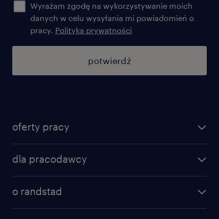
Wyrażam zgodę na wykorzystywanie moich
danych w celu wysyłania mi powiadomień o
pracy.
Polityka prywatności
potwierdź
oferty pracy
znajdź pracę
dla pracodawcy
specjalizacje
poznaj nasze usługi
nasze biura
o randstad
dlaczego randstad
złóż CV
nasza historia
centrum wiedzy
praca w amazon