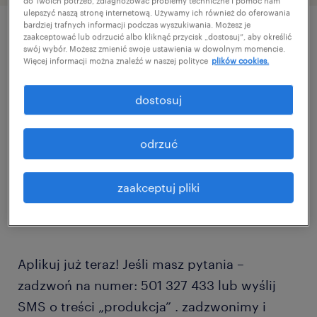
do Twoich potrzeb, zdiagnozować problemy techniczne i pomóc nam
ulepszyć naszą stronę internetową. Używamy ich również do oferowania
bardziej trafnych informacji podczas wyszukiwania. Możesz je
zaakceptować lub odrzucić albo kliknąć przycisk „dostosuj”, aby określić
szczegóły oferty
swój wybór. Możesz zmienić swoje ustawienia w dowolnym momencie.
Więcej informacji można znaleźć w naszej polityce
plików cookies.
Oferta pracy dla wszystkich tych, którzy
dostosuj
szukają stabilnej pracy na produkcji. Od
ZARAZ. Bardzo dobre wynagrodzenie 5400 zł
odrzuć
brutto i wolne weekendy.
zaakceptuj pliki
Miejsce pracy: Suchedniów. Łatwo do nas
trafisz.
Aplikuj już teraz! Jeśli masz pytania –
zadzwoń na numer: 501 327 433 lub wyślij
SMS o treści „produkcja” . zadzwonimy i