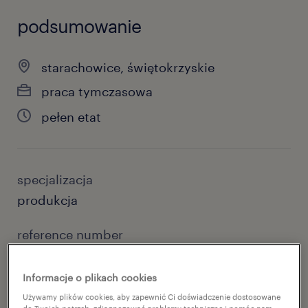
podsumowanie
starachowice, świętokrzyskie
praca tymczasowa
pełen etat
specjalizacja
produkcja
reference number
47071926
Informacje o plikach cookies
Używamy plików cookies, aby zapewnić Ci doświadczenie dostosowane