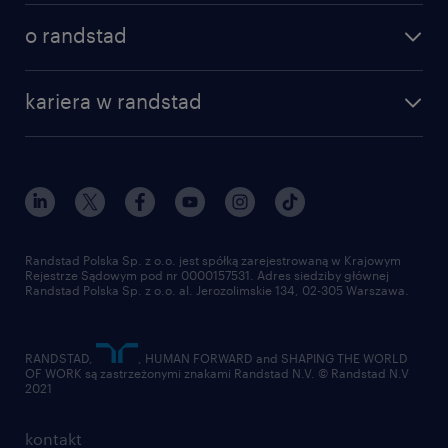
poznaj nasze usługi
nasze biura
o randstad
dlaczego randstad
złóż CV
nasza historia
centrum wiedzy
praca w amazon
kariera w randstad
Instytut Badawczy Randstad
blog randstad
работа в Польше
dołącz do nas
randstad award
kontakt
nasz świat
dla mediów
pracuj w randstad
dla dostawców
złóż CV
Randstad Polska Sp. z o.o. jest spółką zarejestrowaną w Krajowym
Rejestrze Sądowym pod nr 0000157531. Adres siedziby głównej
Randstad Polska Sp. z o.o. al. Jerozolimskie 134, 02-305 Warszawa.
RANDSTAD,
, HUMAN FORWARD and SHAPING THE WORLD
OF WORK są zastrzeżonymi znakami Randstad N.V. © Randstad N.V
2021
kontakt