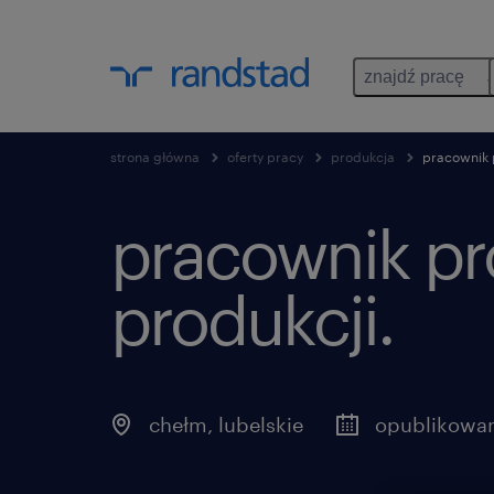
znajdź pracę
strona główna
oferty pracy
produkcja
pracownik 
pracownik pr
produkcji.
chełm
,
lubelskie
opublikowan