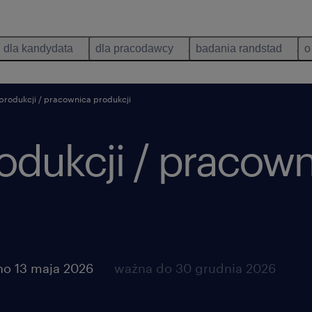
dla kandydata
dla pracodawcy
badania randstad
o
produkcji / pracownica produkcji
odukcji / pracown
o 13 maja 2026
ważna do 30 grudnia 2026