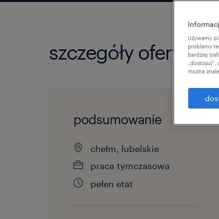
Informacj
Używamy pli
szczegóły oferty
problemy te
bardziej tr
„dostosuj”,
można znale
dos
podsumowanie
chełm, lubelskie
praca tymczasowa
pełen etat