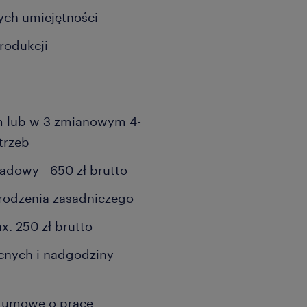
ych umiejętności
rodukcji
m lub w 3 zmianowym 4-
trzeb
adowy - 650 zł brutto
rodzenia zasadniczego
x. 250 zł brutto
cnych i nadgodziny
o umowę o pracę