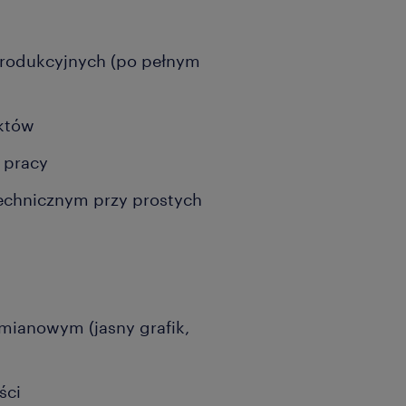
rodukcyjnych (po pełnym
uktów
 pracy
echnicznym przy prostych
mianowym (jasny grafik,
ści