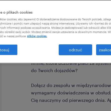
e o plikach cookies
ków cookies, aby zapewnić Ci doświadczenie dostosowane do Twoich potrzeb, zdia
chniczne i pomóc nam ulepszyć naszą stronę internetową. Używamy ich również do o
afnych informacji podczas wyszukiwania. Możesz je zaakceptować lub odrzucić albo kli
 aby określić swój wybór. Możesz zmienić swoje ustawienia w dowolnym momencie. Wię
źć w naszej polityce
plików cookies.
Szukasz stabilnej pracy w Trawnikach
tosuj
odrzuć
zaakce
z czegoś więcej niż tylko „gołej” pe
firmie, która uczciwie płaci za syste
do Twoich dojazdów?
Dołącz do zespołu w międzynarodowej
wymagamy doświadczenia w obsłudz
Cię nauczymy od pierwszego dnia. Ap