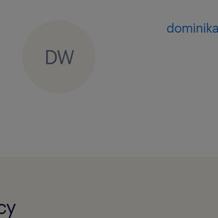
dominika
DW
cy