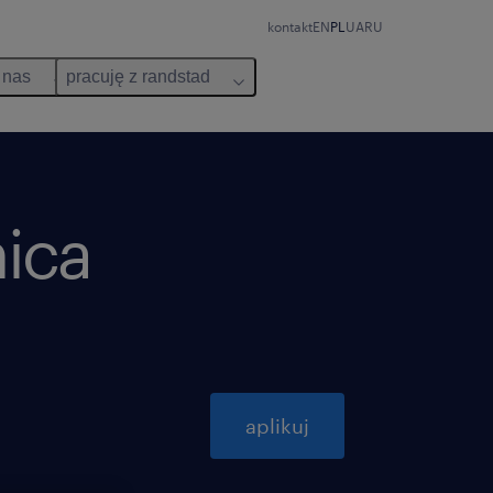
kontakt
EN
PL
UA
RU
 nas
pracuję z randstad
ica
aplikuj