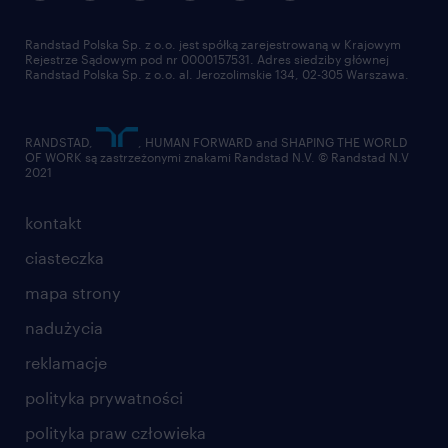
pracuj w randstad
dla dostawców
złóż CV
Randstad Polska Sp. z o.o. jest spółką zarejestrowaną w Krajowym
Rejestrze Sądowym pod nr 0000157531. Adres siedziby głównej
Randstad Polska Sp. z o.o. al. Jerozolimskie 134, 02-305 Warszawa.
RANDSTAD,
, HUMAN FORWARD and SHAPING THE WORLD
OF WORK są zastrzeżonymi znakami Randstad N.V. © Randstad N.V
2021
kontakt
ciasteczka
mapa strony
nadużycia
reklamacje
polityka prywatności
polityka praw człowieka