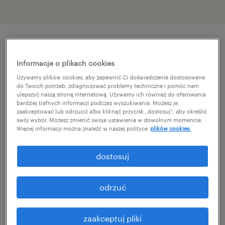
szczegóły oferty
Informacje o plikach cookies
Używamy plików cookies, aby zapewnić Ci doświadczenie dostosowane
Szukasz zatrudnienia z perspektywą
do Twoich potrzeb, zdiagnozować problemy techniczne i pomóc nam
ulepszyć naszą stronę internetową. Używamy ich również do oferowania
długotrwałej współpracy? Dołącz z Randstad
bardziej trafnych informacji podczas wyszukiwania. Możesz je
zaakceptować lub odrzucić albo kliknąć przycisk „dostosuj”, aby określić
do zespołu u lidera w swojej branży!
swój wybór. Możesz zmienić swoje ustawienia w dowolnym momencie.
Więcej informacji można znaleźć w naszej polityce
plików cookies.
Międzynarodowa, ceniona marka poszukuje
dostosuj
kandydatów i kandydatek na stanowisko:
pracownik / pracownica produkcji.
odrzuć
Doświadczenie nie jest wymagane –
zaakceptuj pliki
zapewniamy pełne przeszkolenie od