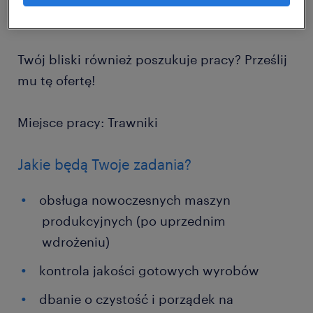
pierwszego dnia. Start od zaraz!
Twój bliski również poszukuje pracy? Prześlij
mu tę ofertę!
Miejsce pracy: Trawniki
Jakie będą Twoje zadania?
obsługa nowoczesnych maszyn
produkcyjnych (po uprzednim
wdrożeniu)
kontrola jakości gotowych wyrobów
dbanie o czystość i porządek na