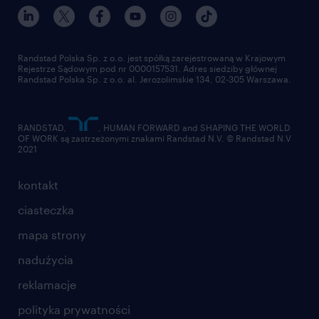
nasz świat
dla mediów
pracuj w randstad
dla dostawców
złóż CV
Randstad Polska Sp. z o.o. jest spółką zarejestrowaną w Krajowym
Rejestrze Sądowym pod nr 0000157531. Adres siedziby głównej
Randstad Polska Sp. z o.o. al. Jerozolimskie 134, 02-305 Warszawa.
RANDSTAD,
, HUMAN FORWARD and SHAPING THE WORLD
OF WORK są zastrzeżonymi znakami Randstad N.V. © Randstad N.V
2021
kontakt
ciasteczka
mapa strony
nadużycia
reklamacje
polityka prywatności