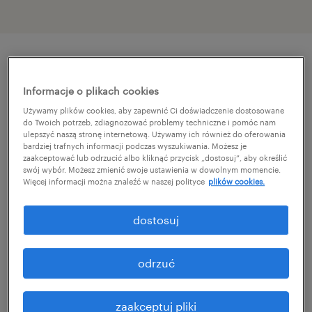
szczegóły oferty
Informacje o plikach cookies
Używamy plików cookies, aby zapewnić Ci doświadczenie dostosowane
Nowa praca w Pile? Rozświetl swoją karierę z
do Twoich potrzeb, zdiagnozować problemy techniczne i pomóc nam
ulepszyć naszą stronę internetową. Używamy ich również do oferowania
Randstad!
bardziej trafnych informacji podczas wyszukiwania. Możesz je
zaakceptować lub odrzucić albo kliknąć przycisk „dostosuj”, aby określić
swój wybór. Możesz zmienić swoje ustawienia w dowolnym momencie.
Chcesz zmienić branżę, a może szukasz
Więcej informacji można znaleźć w naszej polityce
plików cookies.
swojej pierwszej, w pełni stabilnej pracy? W
dostosuj
Randstad wierzymy, że najważniejsze są
Twoje chęci i zaangażowanie – reszty chętnie
odrzuć
Cię nauczymy!
zaakceptuj pliki
Dla naszego klienta w Pile – światowego