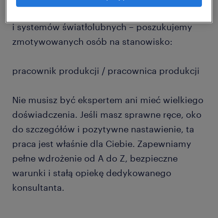
lidera w produkcji nowoczesnego oświetlenia
i systemów światłolubnych – poszukujemy
zmotywowanych osób na stanowisko:
pracownik produkcji / pracownica produkcji
Nie musisz być ekspertem ani mieć wielkiego
doświadczenia. Jeśli masz sprawne ręce, oko
do szczegółów i pozytywne nastawienie, ta
praca jest właśnie dla Ciebie. Zapewniamy
pełne wdrożenie od A do Z, bezpieczne
warunki i stałą opiekę dedykowanego
konsultanta.