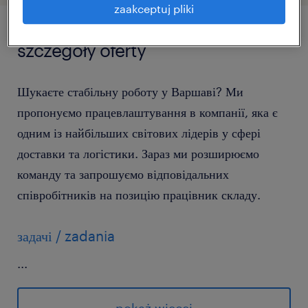
zaakceptuj pliki
szczegóły oferty
Шукаєте стабільну роботу у Варшаві? Ми
пропонуємо працевлаштування в компанії, яка є
одним із найбільших світових лідерів у сфері
доставки та логістики. Зараз ми розширюємо
команду та запрошуємо відповідальних
співробітників на позицію працівник складу.
задачі / zadania
...
прийом товару на склад