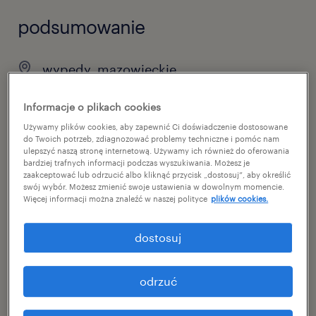
podsumowanie
wypędy, mazowieckie
тимчасовий
Informacje o plikach cookies
pełen etat
Używamy plików cookies, aby zapewnić Ci doświadczenie dostosowane
do Twoich potrzeb, zdiagnozować problemy techniczne i pomóc nam
ulepszyć naszą stronę internetową. Używamy ich również do oferowania
bardziej trafnych informacji podczas wyszukiwania. Możesz je
zaakceptować lub odrzucić albo kliknąć przycisk „dostosuj”, aby określić
specjalizacja
swój wybór. Możesz zmienić swoje ustawienia w dowolnym momencie.
Więcej informacji można znaleźć w naszej polityce
plików cookies.
виробництво
dostosuj
reference number
46717898
odrzuć