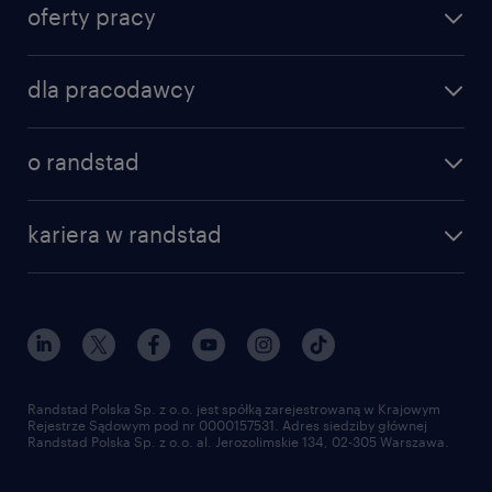
oferty pracy
znajdź pracę
dla pracodawcy
specjalizacje
poznaj nasze usługi
nasze biura
o randstad
dlaczego randstad
złóż CV
nasza historia
centrum wiedzy
praca w amazon
kariera w randstad
Instytut Badawczy Randstad
blog randstad
работа в Польше
dołącz do nas
randstad award
kontakt
nasz świat
dla mediów
pracuj w randstad
dla dostawców
złóż CV
Randstad Polska Sp. z o.o. jest spółką zarejestrowaną w Krajowym
Rejestrze Sądowym pod nr 0000157531. Adres siedziby głównej
Randstad Polska Sp. z o.o. al. Jerozolimskie 134, 02-305 Warszawa.