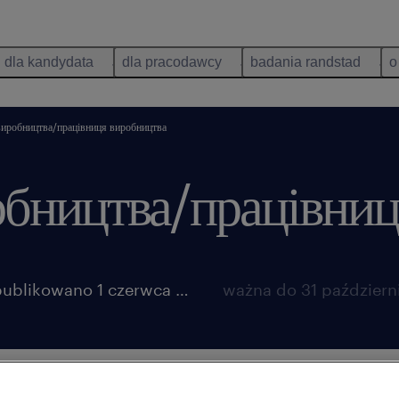
dla kandydata
dla pracodawcy
badania randstad
o
виробництва/працівниця виробництва
обництва/працівниц
opublikowano 1 czerwca 2026