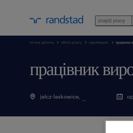
znajdź pracę
strona główna
oferty pracy
виробництво
працівник 
працівник вир
jelcz-laskowice
,
dolnośląskie