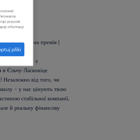
gnozować
ferowania
knąć przycisk
cej informacji
а плата | Річна премія |
ptuj pliki
ості в одному з
 в Єльчу-Ласковіце
! Незалежно від того, чи
школу – у нас цінують твою
астиною стабільної компанії,
 але й реальну фінансову