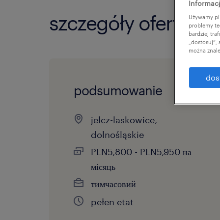
Informacj
szczegóły oferty
Używamy pli
problemy te
bardziej tr
„dostosuj”,
można znale
dos
podsumowanie
jelcz-laskowice,
dolnośląskie
PLN5,800 - PLN5,950 на
місяць
тимчасовий
pełen etat