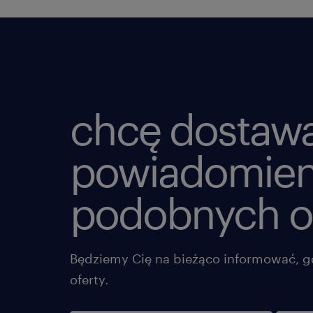
chcę dostaw
powiadomien
podobnych o
Będziemy Cię na bieżąco informować, g
oferty.