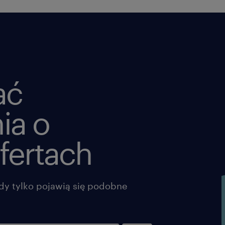
ać
ia o
fertach
dy tylko pojawią się podobne