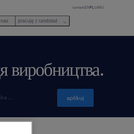
kontakt
EN
PL
UA
RU
 nas
pracuję z randstad
я виробництва.
ważna do 31 października 2026
aplikuj