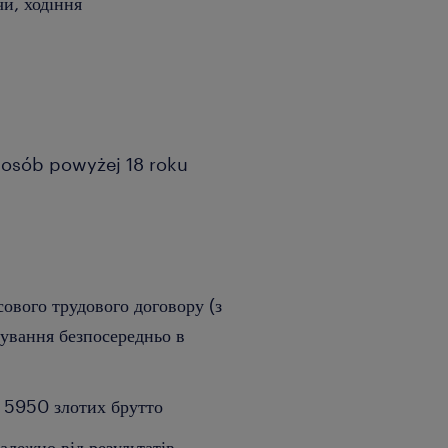
и, ходіння
a osób powyżej 18 roku
ового трудового договору (з
ування безпосередньо в
о 5950 злотих брутто
залежно від результатів
...