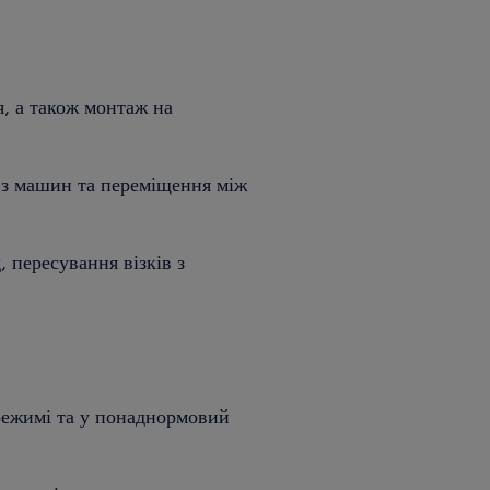
, а також монтаж на
 з машин та переміщення між
 пересування візків з
режимі та у понаднормовий