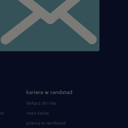
kariera w randstad
dołącz do nas
ad
nasz świat
pracuj w randstad