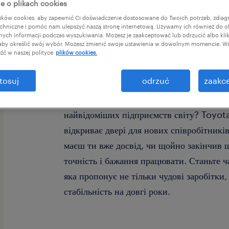
e o plikach cookies
ków cookies, aby zapewnić Ci doświadczenie dostosowane do Twoich potrzeb, zdia
chniczne i pomóc nam ulepszyć naszą stronę internetową. Używamy ich również do o
afnych informacji podczas wyszukiwania. Możesz je zaakceptować lub odrzucić albo kli
 aby określić swój wybór. Możesz zmienić swoje ustawienia w dowolnym momencie. Wię
źć w naszej polityce
plików cookies.
Виробництво для Toyota: Висока заробітн
tosuj
odrzuć
zaakce
Транспорт
Хочеш будувати майбутнє автопромислов
найвідоміших підприємств світу? Toyota
відкриває двері для нових співробітників
маєш ти вже досвід, чи щойно закінчив 
точність і бажання працювати. Станьте ч
яка пропонує не тільки чудові заробітки,
стабільність на довгі роки.