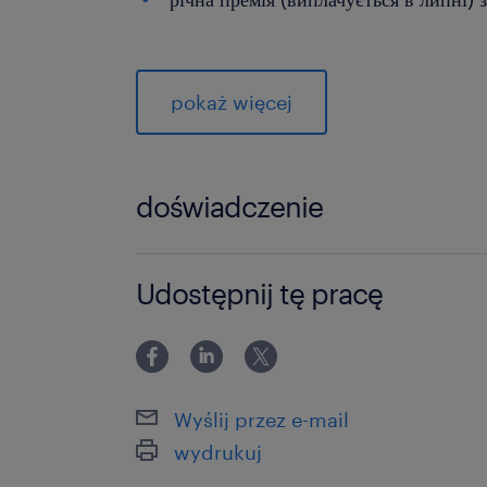
дофінансування харчування
пакет пільг, що включає: спорт
pokaż więcej
Sport, медичне обслуговування Med
доступ до платформи зі знижками
doświadczenie
інші оздоровчі та спортивні захо
щорічний перегляд заробітної пл
0-6 miesięcy
Udostępnij tę pracę
дофінансування проїзду на служб
населених пунктів, таких як Олава,
Олесніца, Стшелін, Бєрутів
Wyślij przez e-mail
wydrukuj