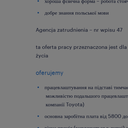
хороша фізична форма – робота стояч
добре знання польської мови
Agencja zatrudnienia – nr wpisu 47
ta oferta pracy przeznaczona jest dl
życia
oferujemy
працевлаштування на підставі тимчас
можливістю подальшого працевлашт
компанії Toyota)
основна заробітна плата від 5800 д
річна премія (виплачується в липні) 