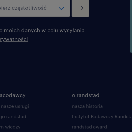
 moich danych w celu wysyłania
prywatności
racodawcy
o randstad
 nasze usługi
nasza historia
go randstad
Instytut Badawczy Randst
um wiedzy
randstad award