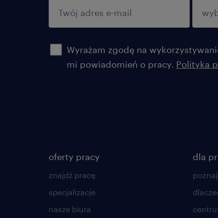
potwierdź
Wyrażam zgodę na wykorzystywanie
mi powiadomień o pracy.
Polityka 
oferty pracy
dla p
znajdź pracę
poznaj
specjalizacje
dlacze
nasze biura
centr