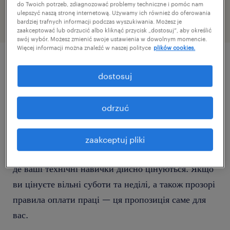
do Twoich potrzeb, zdiagnozować problemy techniczne i pomóc nam
ulepszyć naszą stronę internetową. Używamy ich również do oferowania
bardziej trafnych informacji podczas wyszukiwania. Możesz je
zaakceptować lub odrzucić albo kliknąć przycisk „dostosuj”, aby określić
swój wybór. Możesz zmienić swoje ustawienia w dowolnym momencie.
Więcej informacji można znaleźć w naszej polityce
plików cookies.
szczegóły oferty
dostosuj
Шукаєте стабільну роботу на сучасному
odrzuć
виробничому підприємстві? Запрошуємо до нашої
команди у Вроцлаві! Ми пропонуємо роботу на
zaakceptuj pliki
виробництві сучасних транспортних компонентів,
де ваші технічні навички дійсно цінуються. Якщо
ви цінуєте вільні суботи та неділі, а також прозорі
правила оплати праці — ця пропозиція саме для
вас.