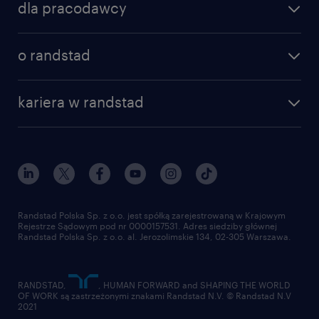
dla pracodawcy
specjalizacje
poznaj nasze usługi
nasze biura
o randstad
dlaczego randstad
złóż CV
nasza historia
centrum wiedzy
praca w amazon
kariera w randstad
Instytut Badawczy Randstad
blog randstad
работа в Польше
dołącz do nas
randstad award
kontakt
nasz świat
dla mediów
pracuj w randstad
dla dostawców
złóż CV
Randstad Polska Sp. z o.o. jest spółką zarejestrowaną w Krajowym
Rejestrze Sądowym pod nr 0000157531. Adres siedziby głównej
Randstad Polska Sp. z o.o. al. Jerozolimskie 134, 02-305 Warszawa.
RANDSTAD,
, HUMAN FORWARD and SHAPING THE WORLD
OF WORK są zastrzeżonymi znakami Randstad N.V. © Randstad N.V
2021