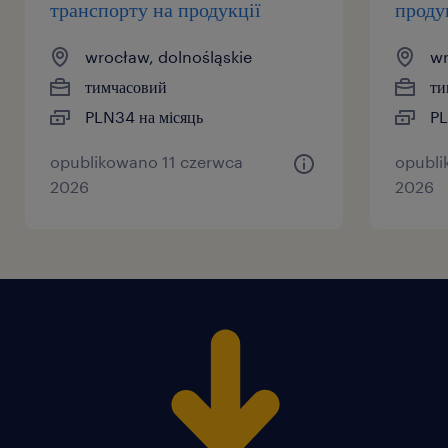
транспорту на продукції
проду
wrocław, dolnośląskie
wr
тимчасовий
ти
PLN34 на місяць
PL
opublikowano 11 czerwca
opubli
2026
2026